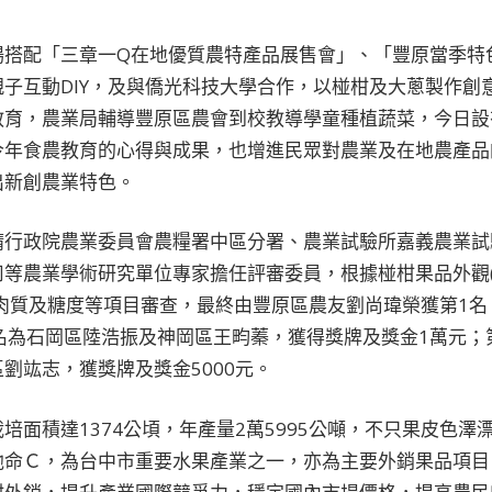
搭配「三章一Q在地優質農特產品展售會」、「豐原當季特色
子互動DIY，及與僑光科技大學合作，以椪柑及大蔥製作創
教育，農業局輔導豐原區農會到校教導學童種植蔬菜，今日設
今年食農教育的心得與成果，也增進民眾對農業及在地農產品
出新創農業特色。
請行政院農業委員會農糧署中區分署、農業試驗所嘉義農業試
司等農業學術研究單位專家擔任評審委員，根據椪柑果品外觀
肉質及糖度等項目審查，最終由豐原區農友劉尚瑋榮獲第1名
名為石岡區陸浩振及神岡區王畇蓁，獲得獎牌及獎金1萬元；
劉竑志，獲獎牌及獎金5000元。
培面積達1374公頃，年產量2萬5995公噸，不只果皮色澤
他命Ｃ，為台中市重要水果產業之一，亦為主要外銷果品項目