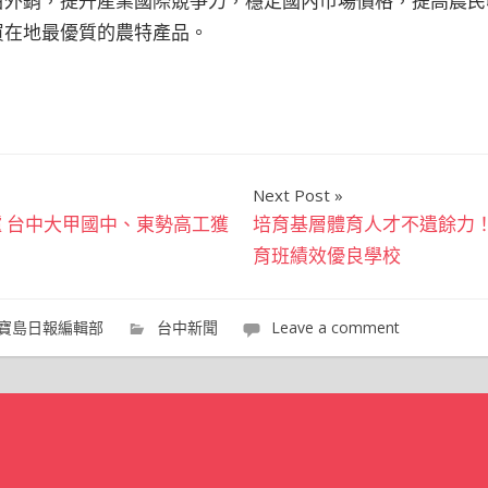
柑外銷，提升產業國際競爭力，穩定國內市場價格，提高農民
買在地最優質的農特產品。
Next Post
 台中大甲國中、東勢高工獲
培育基層體育人才不遺餘力
育班績效優良學校
寶島日報編輯部
台中新聞
Leave a comment