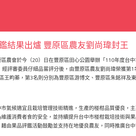
鑑結果出爐 豐原區農友劉尚瑋封王
區農會於今（20）日在豐原區田心公園舉辦「110年度台
，經評審委員仔細品嘗評分後，由豐原區農友劉尚瑋榮獲第1
區王畇蓁，第3名則分別為豐原區游博文、豐原區朱銘祥及
中市氣候適宜且栽培管理技術精進，生產的椪柑品質優良，主
為維護消費者食的安全，並持續提升台中市椪柑栽培技術與果
，藉由果品評鑑活動鼓勵並支持在地優良農友，同時推廣台中