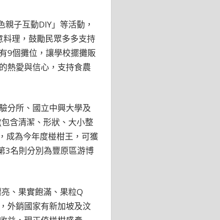
親子互動DIY」等活動，
意料理，鼓勵民眾多多支持
有9個攤位，讓學校擺攤販
的熱愛與信心，支持食農
驗分所、國立中興大學及
(包含清潔、形狀、大小整
，成為今年度椪柑王，可獲
第3名則分別為豐原區游博
漂亮、果實飽滿、果粒Q
，外銷國家有新加坡及汶