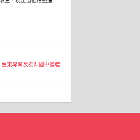
收益，現正值椪柑盛產
！台東卑南及泰源國中獲體