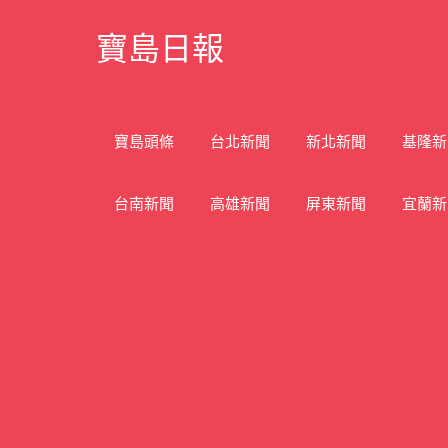
Skip
寶島日報
to
content
寶
島
新
寶島頭條
台北新聞
新北新聞
基隆新
聞
網
台南新聞
高雄新聞
屏東新聞
宜蘭新