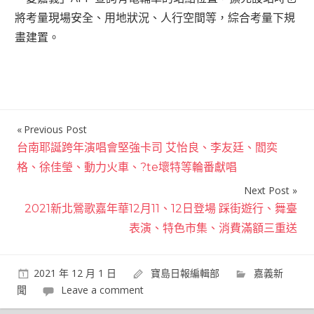
將考量現場安全、用地狀況、人行空間等，綜合考量下規
畫建置。
Previous Post
文
台南耶誕跨年演唱會堅強卡司 艾怡良、李友廷、閻奕
章
格、徐佳瑩、動力火車、?te壞特等輪番獻唱
導
Next Post
覽
2021新北鶯歌嘉年華12月11、12日登場 踩街遊行、舞臺
表演、特色市集、消費滿額三重送
2021 年 12 月 1 日
寶島日報編輯部
嘉義新
聞
Leave a comment