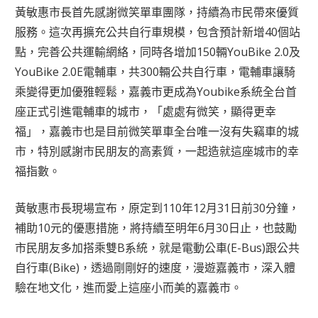
黃敏惠市長首先感謝微笑單車團隊，持續為市民帶來優質
服務。這次再擴充公共自行車規模，包含預計新增40個站
點，完善公共運輸網絡，同時各增加150輛YouBike 2.0及
YouBike 2.0E電輔車，共300輛公共自行車，電輔車讓騎
乘變得更加優雅輕鬆，嘉義市更成為Youbike系統全台首
座正式引進電輔車的城市，「處處有微笑，顯得更幸
福」，嘉義市也是目前微笑單車全台唯一沒有失竊車的城
市，特別感謝市民朋友的高素質，一起造就這座城市的幸
福指數。
黃敏惠市長現場宣布，原定到110年12月31日前30分鐘，
補助10元的優惠措施，將持續至明年6月30日止，也鼓勵
市民朋友多加搭乘雙B系統，就是電動公車(E-Bus)跟公共
自行車(Bike)，透過剛剛好的速度，漫遊嘉義市，深入體
驗在地文化，進而愛上這座小而美的嘉義市。