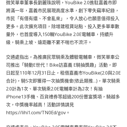
微笑單車董事長劉麗珠說明，YouBike 2.0進駐嘉義市即
將滿一年，嘉義市民展現高度水準，創下零失竊率紀錄，
市民「有借有還、不會亂來」，令人放心也願意值得投入
更多。此次擴充項目，除增建租賃站點、投入更多單車數
量外，也首度導入150輛YouBike 2.0E電輔車，持續升
級，騎乘上坡、遠距離不累不喘也不流汗。
交通處指出，為推廣民眾騎乘及體驗電輔車，微笑單車公
司推出「騎動E世代！Bike訪嘉義 E騎抽獎趣」活動，即
日起至110年12月31日止，租借嘉義市YouBike(2.0與2.0E
合計)，騎5次即獲得一次抽獎機會(依此類推…)，單次騎乘
2.0計為1次、單次騎乘2.0E電輔車計為2次！有抽
iPhone13手機、百貨禮券等超過200份豐富獎項，騎越多
次，中獎機率越高！活動詳情請見
https://lihi1.com/TN0Ed/gov。