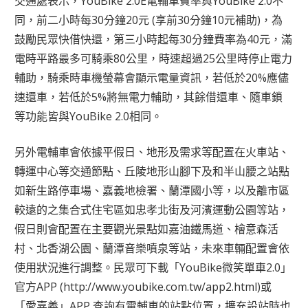
交通處表示，YouBike 2.0E電輔車費率與YouBike 2.0不
同，前二小時每30分鐘20元 (享前30分鐘10元補助)，為
鼓勵民眾快借快還，第三小時起每30分鐘費率為40元，滿
電時平路最多可騎乘80公里，時速超過25公里時停止電力
輔助，騎乘時車機螢幕會顯示電量資訊，若低於20%應儘
速還車，若低於5%將無電力輔助，其餘借還車、隨車鎖
等功能皆與YouBike 2.0相同。
另外電輔車會依據平假日、地形及需求等配置在火車站、
轉運中心等交通節點、丘陵地形山腳下及和半山腰之站點
如新生路停車場、嘉義地檢署、蘭潭國小等，以及離市區
較遠的之集合式住宅區如忠孝北街及河濱運動公園等站，
假日則會配置在主要觀光景點如嘉油鐵馬道、檜意森活
村、北香湖公園、蘭潭音樂噴泉等站，未來車輛配置會依
使用狀況進行調整。民眾可下載「YouBike微笑單車2.0」
官方APP (http://www.youbike.com.tw/app2.html)或
「愛嘉義」APP 查詢有電輔車的站點位置，擴充設站時也