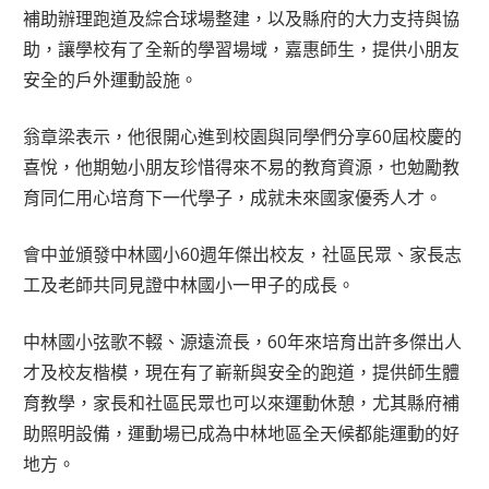
補助辦理跑道及綜合球場整建，以及縣府的大力支持與協
助，讓學校有了全新的學習場域，嘉惠師生，提供小朋友
安全的戶外運動設施。
翁章梁表示，他很開心進到校園與同學們分享60屆校慶的
喜悅，他期勉小朋友珍惜得來不易的教育資源，也勉勵教
育同仁用心培育下一代學子，成就未來國家優秀人才。
會中並頒發中林國小60週年傑出校友，社區民眾、家長志
工及老師共同見證中林國小一甲子的成長。
中林國小弦歌不輟、源遠流長，60年來培育出許多傑出人
才及校友楷模，現在有了嶄新與安全的跑道，提供師生體
育教學，家長和社區民眾也可以來運動休憩，尤其縣府補
助照明設備，運動場已成為中林地區全天候都能運動的好
地方。