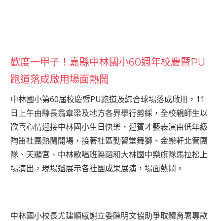
歡度一甲子！嘉縣中林國小60週年校慶暨PU
跑道落成啟用場面熱鬧
中林國小第60屆校慶暨PU跑道及綜合球場落成啟用，11
日上午由縣長翁章梁及地方各界舉行剪綵，全校親師生以
歡喜心情迎接中林國小生日快樂，迎賓才藝表演由低年級
陶笛社團熱鬧開場，接著社區勤習堂舞獅、金樂軒北管團
隊、天顯宮、中林歌唱班舞蹈和大林國中樂旗隊馬拉松上
場演出，現場還展示各社團成果展演，場面熱鬧。
中林國小校長尤建順感謝立委陳明文協助爭取體育署專款