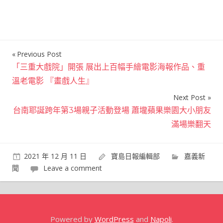
Previous Post
文
「三重大戲院」開張 展出上百幅手繪電影海報作品、重
章
溫老電影 『畫戲人生』
導
Next Post
覽
台南耶誕跨年第3場親子活動登場 蕭壠蘋果樂園大小朋友
滿場樂翻天
2021 年 12 月 11 日
寶島日報編輯部
嘉義新
聞
Leave a comment
Powered by
WordPress
and
Napoli
.