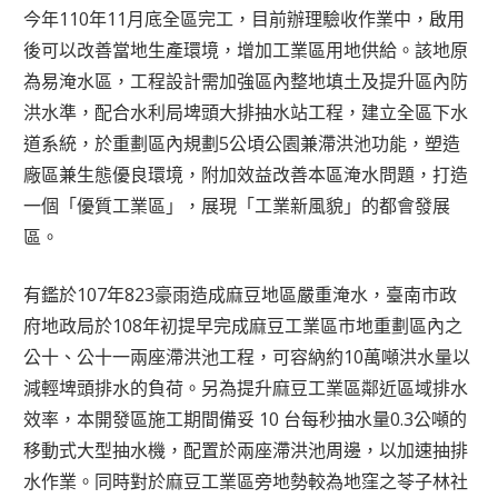
今年110年11月底全區完工，目前辦理驗收作業中，啟用
後可以改善當地生產環境，增加工業區用地供給。該地原
為易淹水區，工程設計需加強區內整地填土及提升區內防
洪水準，配合水利局埤頭大排抽水站工程，建立全區下水
道系統，於重劃區內規劃5公頃公園兼滯洪池功能，塑造
廠區兼生態優良環境，附加效益改善本區淹水問題，打造
一個「優質工業區」，展現「工業新風貌」的都會發展
區。
有鑑於107年823豪雨造成麻豆地區嚴重淹水，臺南市政
府地政局於108年初提早完成麻豆工業區市地重劃區內之
公十、公十一兩座滯洪池工程，可容納約10萬噸洪水量以
減輕埤頭排水的負荷。另為提升麻豆工業區鄰近區域排水
效率，本開發區施工期間備妥 10 台每秒抽水量0.3公噸的
移動式大型抽水機，配置於兩座滯洪池周邊，以加速抽排
水作業。同時對於麻豆工業區旁地勢較為地窪之苓子林社