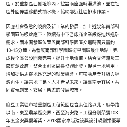
區，於重劃區西側坵塊內，挖設兩座臨時滯洪池，並在社
區外圍佈設移動式抽水機，協助鄰近社區排水作業。
因應社會型態的蛻變及新工業的發展，加上近幾年南部科
學園區磁吸效應下，陸續有中下游廠商企業設廠迫切進駐
需求，而本開發區位置與南部科學園區交通時間只需約
10-15分鐘，為發展南部科學園區衛星園區最佳地點，完
成後全區公設開闢完善，提升土地價值，結合交流道及工
廠群聚效應，整合重劃區周邊整體開發，促進土地利用，
增加提供周邊地區充足的就業機會，可帶動產業升級與經
濟再生，讓當地子弟、人才看見未來，讓臺南更宜居，共
同實現創業、安居、樂遊的發展城市。
麻豆工業區市地重劃區工程範圍包含麻佳路以北、麻學路
以南、東至農業區交界、西至海安路。工程分別榮獲108
年度金安獎優等獎、2018國家卓越建設獎設計規劃類優等