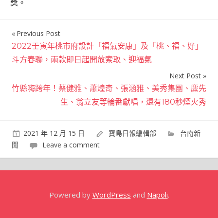
獎。
Previous Post
文
2022壬寅年桃市府設計「福氣安康」及「桃、福、好」
章
斗方春聯，兩款即日起開放索取、迎福氣
導
Next Post
覽
竹縣嗨跨年！蔡健雅、蕭煌奇、張涵雅、美秀集團、麋先
生、翁立友等輪番獻唱，還有180秒煙火秀
2021 年 12 月 15 日
寶島日報編輯部
台南新
聞
Leave a comment
Powered by
WordPress
and
Napoli
.