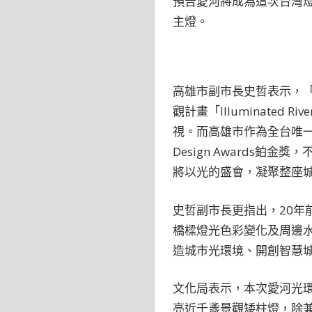
預告愛河將成為這次台灣
主燈。
高雄市副市長史哲表示，「
觀計畫「Illuminate
視。而高雄市作為全台唯一
Design Awards
將以光的盛會，凝聚整座
史哲副市長更指出，20年
橋樑燈光色彩變化及周邊
造城市光環境、開創智慧
文化局表示，本次愛河光
亮近千盞景觀矮柱燈，除