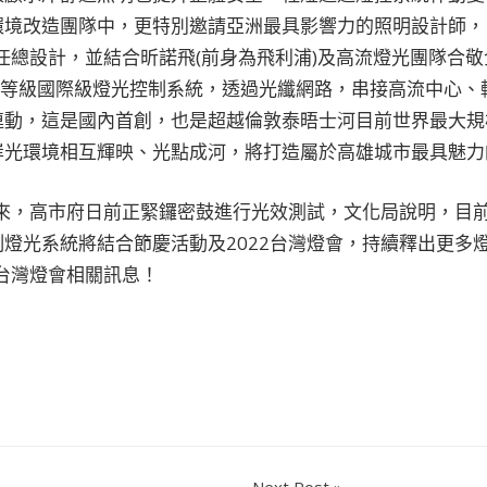
境改造團隊中，更特別邀請亞洲最具影響力的照明設計師，曾
任總設計，並結合昕諾飛(前身為飛利浦)及高流燈光團隊合
同等級國際級燈光控制系統，透過光纖網路，串接高流中心、
連動，這是國內首創，也是超越倫敦泰晤士河目前世界最大規
岸光環境相互輝映、光點成河，將打造屬於高雄城市最具魅力
到來，高市府日前正緊鑼密鼓進行光效測試，文化局說明，目
燈光系統將結合節慶活動及2022台灣燈會，持續釋出更多
2台灣燈會相關訊息！
Next Post