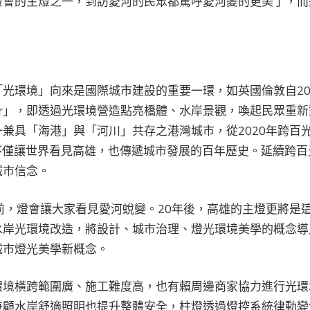
燈會的主燈之一，到訪愛河的民眾都驚呼愛河變的更美了，而
光環境」向來是國際城市建設的重要一環，如英國倫敦自20
d River」，即透過光環境營造點亮橋體、水岸景觀，喚起民眾
兼具「海港」與「河川」共存之港灣城市，從2020年跨百光
鉑金獎，不僅讓世界看見高雄，也傳遞城市發展的百年歷史。延續跨百
城市信念。
前，燈會讓大家看見愛河蛻變。20年後，高雄的主燈更將是
水岸光環境改造，將設計、城市治理、燈光環境美學的概念導
城市燈光美學新概念。
環境橫跨範圍廣、施工難度高，也有賴周邊商家協力進行光環
兼顧水岸舒適照明也提升整體安全，柱燈透過燈控系統律動變