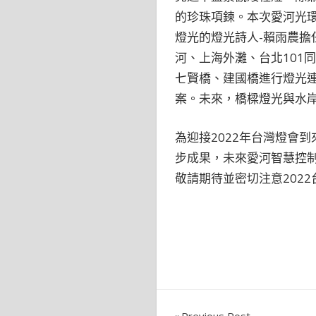
的珍珠項鍊。本次愛河光環
燈光的燈光詩人-賴雨農擔
河、上海外灘、台北101
七賢橋、建國橋進行燈光
案。未來，橋樑燈光與水
為迎接2022年台灣燈會
步成果，未來愛河智慧控制
敬請期待並密切注意202
Previous Post