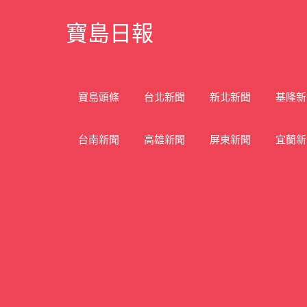
Skip
寶島日報
to
content
寶
島
新
寶島頭條
台北新聞
新北新聞
基隆新
聞
網
台南新聞
高雄新聞
屏東新聞
宜蘭新