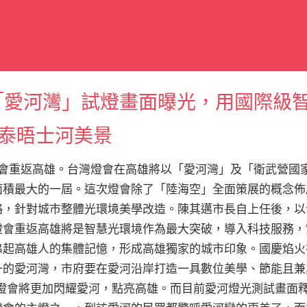
會「愛河灣」試燈畫面曝光，用國際級
泰晤士河美景
灣燈會重返高雄。台灣燈會在高雄將以「愛河灣」及「衛武營國
面積最大的一屆。這次燈會除了「陸海空」全面策展的概念佈
，針對城市整體光環境美學改造。陳其邁市長自上任後，以發展
燈會重返高雄將是智慧光環境作為最大突破，導入科技服務，
串起高雄人的集體記憶，形成高雄獨家的城市印象。國慶焰火
一的愛河灣，市府要在愛河沿岸打造一具數位美學、節能且兼
灣燈會將更加閃耀愛河，點亮高雄。而目前愛河燈光測試畫面