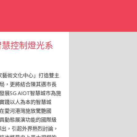
智慧控制燈光系
家藝術文化中心」打造雙主
局，更將結合陳其邁市長
5G AIOT智慧城市為施
實踐以人為本的智慧城
在愛河港灣施放驚艷國
具動態展演功能的國際級
釋出，引起外界熱烈討論，