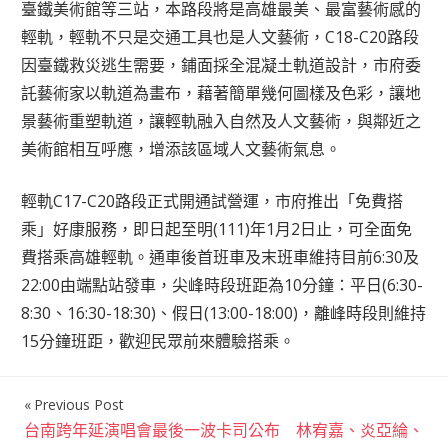
臺鐵美術館等三站，本路段將是高雄最美、最富藝術感的
輕軌，輕軌不只是交通工具也是人文藝術，C18-C20路段
因臺鐵救災逃生需要，鋪面採全混凝土軌道設計，市府委
託藝術家以軌道為畫布，藉著簡單幾何圖樣及色彩，讓地
景藝術重塑軌道，讓輕軌融入自然及人文藝術，與鄰近之
美術館相互呼應，增添該區域人文藝術氣息。
輕軌C17-C20路段正式開通試營運，市府推出「免費搭
乘」好康服務，即日起至明(111)年1月2日止，可全面免
費搭乘高雄輕軌。通車後首班車及末班車維持目前6:30及
22:00由端點站發車，尖峰時段班距為10分鐘：平日(6:30-
8:30、16:30-18:30)、假日(13:00-18:00)，離峰時段則維持
15分鐘班距，歡迎民眾前來體驗搭乘。
Previous Post
文
台南跨年延演唱會最後一波卡司公布 林宥嘉、炎亞綸、
章