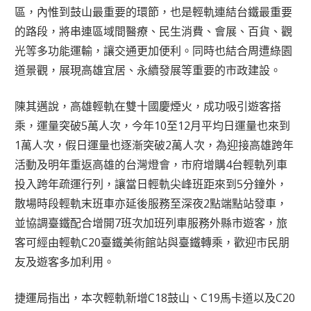
區，內惟到鼓山最重要的環節，也是輕軌連結台鐵最重要
的路段，將串連區域間醫療、民生消費、會展、百貨、觀
光等多功能運輸，讓交通更加便利。同時也結合周遭綠園
道景觀，展現高雄宜居、永續發展等重要的市政建設。
陳其邁說，高雄輕軌在雙十國慶煙火，成功吸引遊客搭
乘，運量突破5萬人次，今年10至12月平均日運量也來到
1萬人次，假日運量也逐漸突破2萬人次，為迎接高雄跨年
活動及明年重返高雄的台灣燈會，市府增購4台輕軌列車
投入跨年疏運行列，讓當日輕軌尖峰班距來到5分鐘外，
散場時段輕軌末班車亦延後服務至深夜2點端點站發車，
並協調臺鐵配合增開7班次加班列車服務外縣市遊客，旅
客可經由輕軌C20臺鐵美術館站與臺鐵轉乘，歡迎市民朋
友及遊客多加利用。
捷運局指出，本次輕軌新增C18鼓山、C19馬卡道以及C20