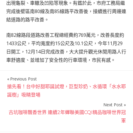
出現龜裂、車轍及凹陷等現象。有鑑於此，市府工務局繼
完成後壁區南80線及南85線路平改善後，接續進行周邊連
結道路的路平改善。
南82線路段道路改善工程總經費約769萬元，改善長度約
1433公尺，平均寬度約15公尺及10.1公尺，今年11月29
日開工，12月14日完成改善，大大提升觀光休閒用路人行
車舒適度、並增加了安全性的行車環境，市民有感。
Previous Post
文
搶先看！台中好甜耶誕試燈，巨型珍奶、水循環「水水耶
章
誕樹」吸睛登場
導
Next Post
覽
古坑咖啡飄香世界 連續2年蟬聯美國CQI精品咖啡世界冠
軍