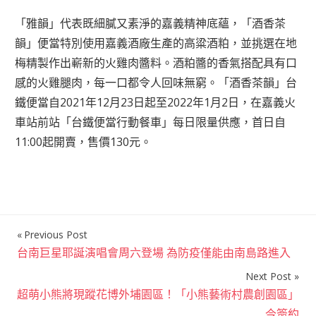
「雅韻」代表既細膩又素淨的嘉義精神底蘊，「酒香茶
韻」便當特別使用嘉義酒廠生產的高粱酒粕，並挑選在地
梅精製作出嶄新的火雞肉醬料。酒粕醬的香氣搭配具有口
感的火雞腿肉，每一口都令人回味無窮。「酒香茶韻」台
鐵便當自2021年12月23日起至2022年1月2日，在嘉義火
車站前站「台鐵便當行動餐車」每日限量供應，首日自
11:00起開賣，售價130元。
Previous Post
文
台南巨星耶誕演唱會周六登場 為防疫僅能由南島路進入
章
Next Post
導
超萌小熊將現蹤花博外埔園區！「小熊藝術村農創園區」
覽
今簽約