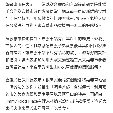
黃敏惠市長表示，非常感謝台鐵局和台灣設計研究院能攜
手合作為嘉義市製作專屬便當，把嘉南平原最新鮮的食材
加上在地特色，用最健康的料理方式呈現出來，歡迎大家
在台灣設計展期間來嘉義市品嘗這獨一無二的好味道。
黃敏惠市長也提到，嘉義車站有百年以上的歷史，乘載了
許多人的回憶，非常感謝嘉義子弟蔡嘉豪建築師回到家鄉
親自操刀，讓嘉義車站不只有精彩的故事，還有好的設計
和指引。請大家多加利用大眾交通運輸工具來嘉義市參觀
台灣設計展，來嘉享受阿里山小火車便捷的接駁服務。
臺鐵局杜微局長表示，很高興能藉這個機會將嘉義車站做
一個減法的改造，並推出「酒香茶韻」台鐵便當，利用嘉
義市的美食底蘊和嘉南平原以及阿里山的特產，再經由
Jimmy Food Place主理人林擠米設計出這款便當，歡迎大
家搭火車來嘉義市看展覽、吃美食。