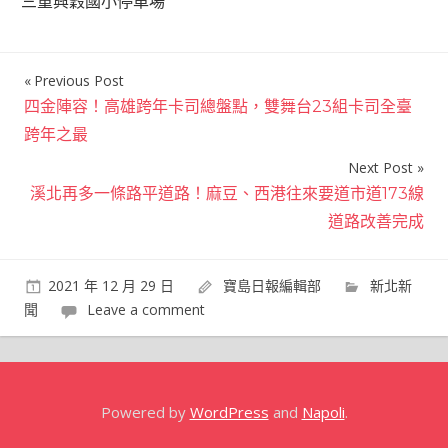
三重興穀國小停車場
Previous Post
文
四金陣容！高雄跨年卡司總盤點，雙舞台23組卡司全臺
章
跨年之最
導
Next Post
覽
溪北再多一條路平道路！麻豆、西港往來要道市道173線
道路改善完成
2021 年 12 月 29 日
寶島日報編輯部
新北新
聞
Leave a comment
Powered by
WordPress
and
Napoli
.