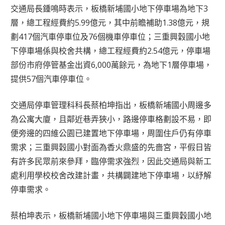
交通局長鍾鳴時表示，板橋新埔國小地下停車場為地下3
層，總工程經費約5.99億元，其中前瞻補助1.38億元，規
劃417個汽車停車位及76個機車停車位；三重興穀國小地
下停車場係與校舍共構，總工程經費約2.54億元，停車場
部份市府停管基金出資6,000萬餘元，為地下1層停車場，
提供57個汽車停車位。
交通局停車管理科科長蔡柏坤指出，板橋新埔國小周邊多
為公寓大廈，且鄰近巷弄狹小，路邊停車格劃設不易，即
便旁邊的四維公園已建置地下停車場，周圍住戶仍有停車
需求；三重興穀國小對面為香火鼎盛的先嗇宮，平假日皆
有許多民眾前來參拜，臨停需求強烈，因此交通局與新工
處利用學校校舍改建計畫，共構闢建地下停車場，以紓解
停車需求。
蔡柏坤表示，板橋新埔國小地下停車場與三重興穀國小地