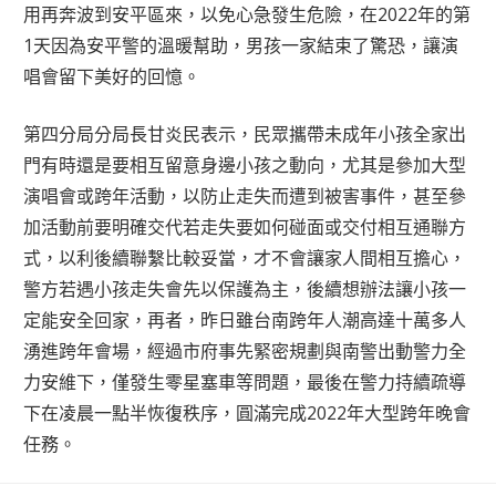
用再奔波到安平區來，以免心急發生危險，在2022年的第
1天因為安平警的溫暖幫助，男孩一家結束了驚恐，讓演
唱會留下美好的回憶。
第四分局分局長甘炎民表示，民眾攜帶未成年小孩全家出
門有時還是要相互留意身邊小孩之動向，尤其是參加大型
演唱會或跨年活動，以防止走失而遭到被害事件，甚至參
加活動前要明確交代若走失要如何碰面或交付相互通聯方
式，以利後續聯繫比較妥當，才不會讓家人間相互擔心，
警方若遇小孩走失會先以保護為主，後續想辦法讓小孩一
定能安全回家，再者，昨日雖台南跨年人潮高達十萬多人
湧進跨年會場，經過市府事先緊密規劃與南警出動警力全
力安維下，僅發生零星塞車等問題，最後在警力持續疏導
下在凌晨一點半恢復秩序，圓滿完成2022年大型跨年晚會
任務。