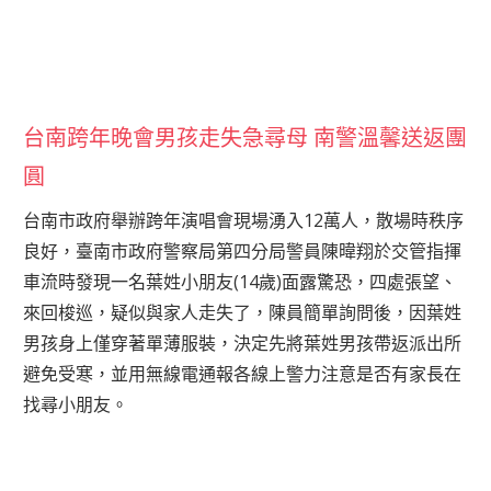
台南跨年晚會男孩走失急尋母 南警溫馨送返團
圓
台南市政府舉辦跨年演唱會現場湧入12萬人，散場時秩序
良好，臺南市政府警察局第四分局警員陳暐翔於交管指揮
車流時發現一名葉姓小朋友(14歲)面露驚恐，四處張望、
來回梭巡，疑似與家人走失了，陳員簡單詢問後，因葉姓
男孩身上僅穿著單薄服裝，決定先將葉姓男孩帶返派出所
避免受寒，並用無線電通報各線上警力注意是否有家長在
找尋小朋友。