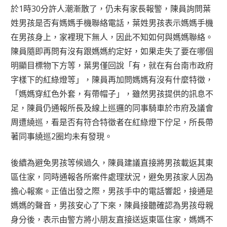
於1時30分許人潮漸散了，仍未有家長報警，陳員詢問葉
姓男孩是否有媽媽手機聯絡電話，葉姓男孩表示媽媽手機
在男孩身上，家裡現下無人，因此不知如何與媽媽聯絡。
陳員隨即再問有沒有跟媽媽約定好，如果走失了要在哪個
明顯目標物下方等，葉男僅回說「有，就在有台南市政府
字樣下的紅綠燈等」，陳員再加問媽媽有沒有什麼特徵，
「媽媽穿紅色外套，有帶帽子」，雖然男孩提供的訊息不
足，陳員仍通報所長及線上巡邏的同事騎車於市府及議會
周遭繞巡，看是否有符合特徵者在紅綠燈下佇足，所長帶
著同事繞巡2圈均未有發現。
後續為避免男孩等候過久，陳員建議直接將男孩載返其東
區住家，同時通報各所案件處理狀況，避免男孩家人因為
擔心報案。正值出發之際，男孩手中的電話響起，接通是
媽媽的聲音，男孩安心了下來，陳員接聽確認為男孩母親
身分後，表示由警方將小朋友直接送返東區住家，媽媽不