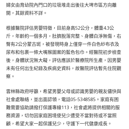
婦女由育幼院內門口的垃圾堆走出後往大埤市區方向離
開，其餘資料不詳。
根據醫院評估男嬰特徵，目前身高52公分，體重4.3公
斤，年齡約一個多月，肚臍脫落完整、身體白淨無傷，右
臀有2公分蒙古斑，被發現時身上僅穿一件白色紗布衣及
尿布和包裹一條大嘴猴圖案的藍色包巾。經醫院初步檢查
後，身體狀況無大礙，評估應該於醫療院所生產，因男嬰
未有任何出生紀錄及疾病史資料，故醫院評估暫先住院觀
察。
雲林縣政府呼籲，希望男嬰父母或認識男嬰的親友儘快與
社會處聯絡，並出面認領，電話05-5348585。家庭有困
難需要協助請撥打保護專線113，社會處將提供相關的服
務資源，切勿因家庭困境使兒少遭受不當對待或不當照
顧，希望大家一起保護兒少，守護下一代健康成長。