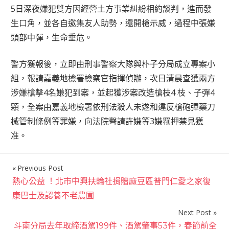
5日深夜嫌犯雙方因經營土方事業糾紛相約談判，進而發
生口角，並各自邀集友人助勢，還開槍示威，過程中張嫌
頭部中彈，生命垂危。
警方獲報後，立即由刑事警察大隊與朴子分局成立專案小
組，報請嘉義地檢署檢察官指揮偵辦，次日清晨查獲兩方
涉嫌槍擊4名嫌犯到案，並起獲涉案改造槍枝4 枝、子彈4
顆，全案由嘉義地檢署依刑法殺人未遂和違反槍砲彈藥刀
械管制條例等罪嫌，向法院聲請許嫌等3嫌羈押禁見獲
准。
Previous Post
文
熱心公益 ！北市中興扶輪社捐贈麻豆區普門仁愛之家復
章
康巴士及認養不老農圃
導
Next Post
覽
斗南分局去年取締酒駕199件、酒駕肇事53件，春節前全