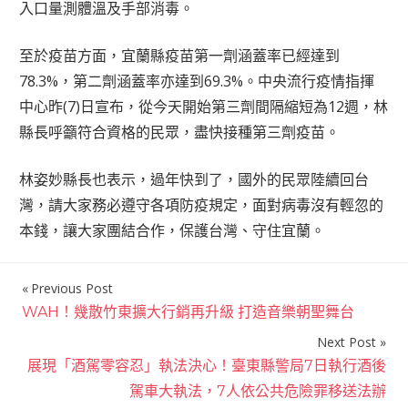
入口量測體溫及手部消毒。
至於疫苗方面，宜蘭縣疫苗第一劑涵蓋率已經達到
78.3%，第二劑涵蓋率亦達到69.3%。中央流行疫情指揮
中心昨(7)日宣布，從今天開始第三劑間隔縮短為12週，林
縣長呼籲符合資格的民眾，盡快接種第三劑疫苗。
林姿妙縣長也表示，過年快到了，國外的民眾陸續回台
灣，請大家務必遵守各項防疫規定，面對病毒沒有輕忽的
本錢，讓大家團結合作，保護台灣、守住宜蘭。
Previous Post
文
WAH！幾散竹東擴大行銷再升級 打造音樂朝聖舞台
章
Next Post
導
展現「酒駕零容忍」執法決心！臺東縣警局7日執行酒後
覽
駕車大執法，7人依公共危險罪移送法辦