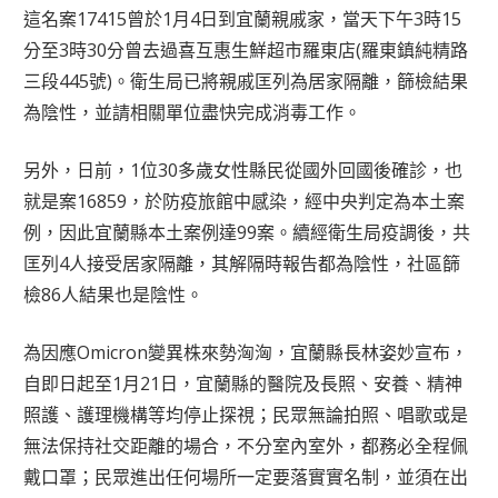
這名案17415曾於1月4日到宜蘭親戚家，當天下午3時15
分至3時30分曾去過喜互惠生鮮超市羅東店(羅東鎮純精路
三段445號)。衛生局已將親戚匡列為居家隔離，篩檢結果
為陰性，並請相關單位盡快完成消毒工作。
另外，日前，1位30多歲女性縣民從國外回國後確診，也
就是案16859，於防疫旅館中感染，經中央判定為本土案
例，因此宜蘭縣本土案例達99案。續經衛生局疫調後，共
匡列4人接受居家隔離，其解隔時報告都為陰性，社區篩
檢86人結果也是陰性。
為因應Omicron變異株來勢洶洶，宜蘭縣長林姿妙宣布，
自即日起至1月21日，宜蘭縣的醫院及長照、安養、精神
照護、護理機構等均停止探視；民眾無論拍照、唱歌或是
無法保持社交距離的場合，不分室內室外，都務必全程佩
戴口罩；民眾進出任何場所一定要落實實名制，並須在出