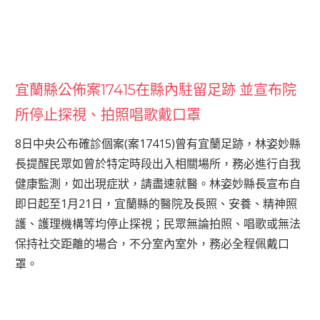
宜蘭縣公佈案17415在縣內駐留足跡 並宣布院
所停止探視、拍照唱歌戴口罩
8日中央公布確診個案(案17415)曾有宜蘭足跡，林姿妙縣
長提醒民眾如曾於特定時段出入相關場所，務必進行自我
健康監測，如出現症狀，請盡速就醫。林姿妙縣長宣布自
即日起至1月21日，宜蘭縣的醫院及長照、安養、精神照
護、護理機構等均停止探視；民眾無論拍照、唱歌或無法
保持社交距離的場合，不分室內室外，務必全程佩戴口
罩。