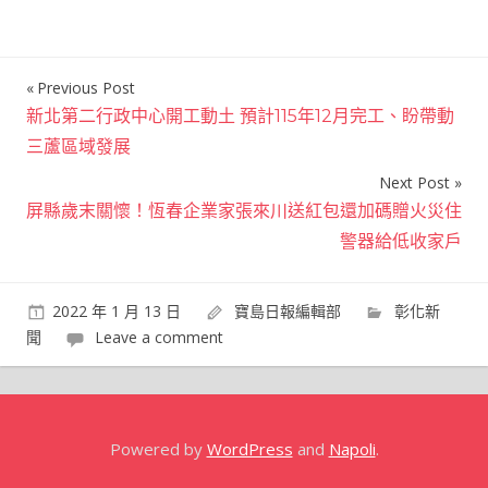
Previous Post
文
新北第二行政中心開工動土 預計115年12月完工、盼帶動
章
三蘆區域發展
導
Next Post
覽
屏縣歲末關懷！恆春企業家張來川送紅包還加碼贈火災住
警器給低收家戶
2022 年 1 月 13 日
寶島日報編輯部
彰化新
聞
Leave a comment
Powered by
WordPress
and
Napoli
.