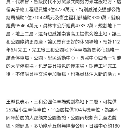
員、代表會，各級民代不分黨派共同努力來建設地方，這
個案子總工程經費達3億4724萬元，特別感謝交通部公路
總局補助1億7104.4萬元及衛生福利部補助3300萬，縣府
經費9546.4萬元，員林市公所經費4733.2萬，規劃地下二
層，地上二層，還有也感謝崇實高工提供旁邊土地，讓三
和公園能夠更寬廣，讓民眾有更好的休閒場地，預計112
年6月完工，完工後三和公園地下停車場將是彰化縣唯一
結合停車場、公園、里民活動中心、長照中心四合一功能
的大型停車場，也是最具特色的停車場，期待工程完工
後，不僅讓員林交通更加順暢，也為員林注入新的活力。
王縣長表示，三和公園停車場規劃為地下二層，可提供
252席小型車停車位，平面層提供104席機車位，為讓不
同年齡層的人都能來公園遊憩，公園內規劃有兒童遊戲
區、體健區、多功能草丘與無障礙公廁，日照中心約180