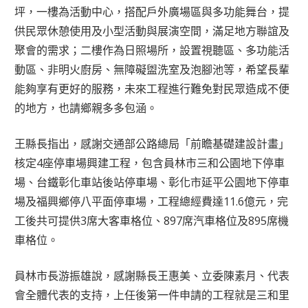
坪，一樓為活動中心，搭配戶外廣場區與多功能舞台，提
供民眾休憩使用及小型活動與展演空間，滿足地方聯誼及
聚會的需求；二樓作為日照場所，設置視聽區、多功能活
動區、非明火廚房、無障礙盥洗室及泡腳池等，希望長輩
能夠享有更好的服務，未來工程進行難免對民眾造成不便
的地方，也請鄉親多多包涵。
王縣長指出，感謝交通部公路總局「前瞻基礎建設計畫」
核定4座停車場興建工程，包含員林市三和公園地下停車
場、台鐵彰化車站後站停車場、彰化市延平公園地下停車
場及福興鄉停八平面停車場，工程總經費達11.6億元，完
工後共可提供3席大客車格位、897席汽車格位及895席機
車格位。
員林市長游振雄說，感謝縣長王惠美、立委陳素月、代表
會全體代表的支持，上任後第一件申請的工程就是三和里