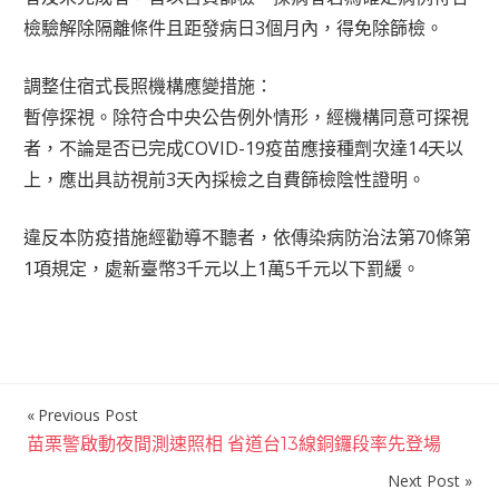
檢驗解除隔離條件且距發病日3個月內，得免除篩檢。
調整住宿式長照機構應變措施：
暫停探視。除符合中央公告例外情形，經機構同意可探視
者，不論是否已完成COVID-19疫苗應接種劑次達14天以
上，應出具訪視前3天內採檢之自費篩檢陰性證明。
違反本防疫措施經勸導不聽者，依傳染病防治法第70條第
1項規定，處新臺幣3千元以上1萬5千元以下罰緩。
Previous Post
文
苗栗警啟動夜間測速照相 省道台13線銅鑼段率先登場
章
Next Post