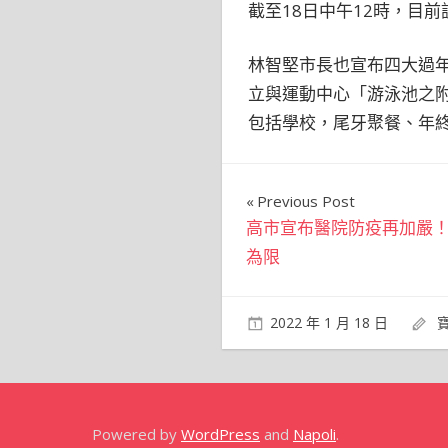
截至18日中午12時，目前
林智堅市長也宣布四大過年
立與運動中心「游泳池之附
包括學校，尾牙聚餐、年終
文
Previous Post
高市宣布醫院防疫再加嚴
章
為限
導
覽
2022 年 1 月 18 日
Powered by
WordPress
and
Napoli
.