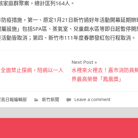
該家庭群聚案，總計匡列164人。
防疫措施，第一、原定1月21日新竹過好年活動開幕延期辦
屬設施」包括SPA區、蒸氣室、兒童戲水區等即日起暫停開
活動皆取消；第四、新竹市111年度春節發紅包行程取消。
Next Post
！全面禁止探病，陪病以一人
水裡來火裡去！嘉市消防員
界最高榮譽「鳳凰獎」
寶島日報編輯部
新竹新聞
Leave a comment