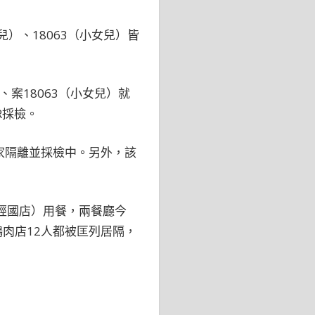
兒）、18063（小女兒）皆
、案18063（小女兒）就
R採檢。
家隔離並採檢中。另外，該
（經國店）用餐，兩餐廳今
肉店12人都被匡列居隔，