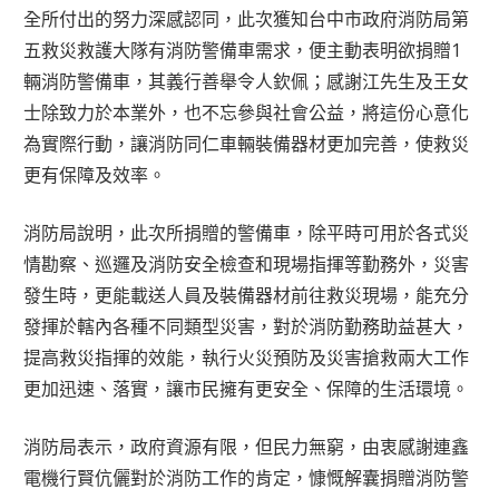
全所付出的努力深感認同，此次獲知台中市政府消防局第
五救災救護大隊有消防警備車需求，便主動表明欲捐贈1
輛消防警備車，其義行善舉令人欽佩；感謝江先生及王女
士除致力於本業外，也不忘參與社會公益，將這份心意化
為實際行動，讓消防同仁車輛裝備器材更加完善，使救災
更有保障及效率。
消防局說明，此次所捐贈的警備車，除平時可用於各式災
情勘察、巡邏及消防安全檢查和現場指揮等勤務外，災害
發生時，更能載送人員及裝備器材前往救災現場，能充分
發揮於轄內各種不同類型災害，對於消防勤務助益甚大，
提高救災指揮的效能，執行火災預防及災害搶救兩大工作
更加迅速、落實，讓市民擁有更安全、保障的生活環境。
消防局表示，政府資源有限，但民力無窮，由衷感謝連鑫
電機行賢伉儷對於消防工作的肯定，慷慨解囊捐贈消防警