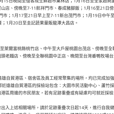
月15日晚間至億客成生鮮超市菓林店；1月16日至全家超商蘆
店、傍晚至7-11航祥門市、春成豬腳飯；1月16至21日傍
場門市；1月17至21日早上至7-11新台茂門市；1月19日中
餐；1月20日至圭記蔬果量販龍潭大昌店。
日至萊爾富桃縣桃竹店、中午至大戶屋桃園台茂店、傍晚至全聯
頭老麵店、傍晚至全聯桃園中正店、晚間至台灣番鴨牧場台灣
日遠雄自貿港區、宿舍區及員工經常聚集的場所，均已完成加
，鄰近遠雄自貿港區的採檢站包含：大園市民活動中心、蘆竹
請港區周邊的市民朋友，若有足跡重疊或有疑慮均可就近採檢
曾出入上述相關場所，請於足跡重疊次日起14天，進行自我