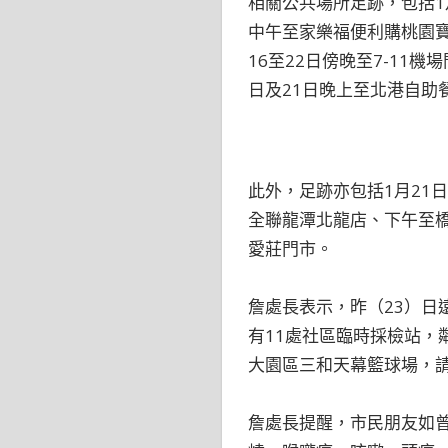
相關公共場所足跡，包括1
中午至家樂福便利購桃園寶山
16至22日傍晚至7-11機
日及21日晚上至北港自助
此外，足跡亦包括1月21
全聯龍潭北龍店、下午至橋
愛莊門市。
詹處長表示，昨（23）
有11處社區臨時採檢站
大園區三和天幕籃球場，
詹處長提醒，市民朋友如