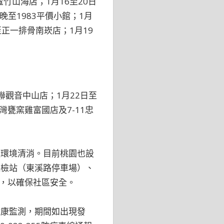
竹山海店；1月16至20日
晚至1983平價小館；1月
午至正一排骨南崁店；1月19
觀音中山店；1月22日至
甕窯雞富國店及7-11忠
強環境清消。目前桃園也設
採檢站（東溪路停車場）、
，以確保社區安全。
健康監測，期間如出現發