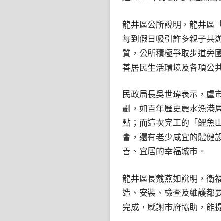
龍井區公所說明，龍井區
每到假日吸引許多親子共
質，公所積極爭取步道旁
善居民生活環境及各項公
民政局長吳世瑋表示，盧
劃，如百年歷史麗水漁港
點；而這次完工的「鯉魚
會，還有老少咸宜的體健
善、宜居的幸福城市。
龍井區長戴燕如說明，衛
造、安裝、檢查及維護都
完成，感謝市府協助，能