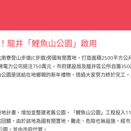
！龍井「鯉魚山公園」啟用
南寮登山步道(C步道)旁國有閒置地，打造面積2500平方
灣電力公司挹注750萬元，市府建設局及龍井區公所自籌350萬
山公園是送給在地鄉親的新年禮物，透過大家努力終於完工，
地計畫，增加並整建老舊公園，「鯉魚山公園」工程投入11
電回饋，由於該地為國有閒置地，難走、危險也無設施，經市
山公園，並由市府代管。