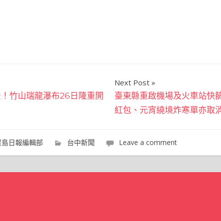
Next Post
！竹山瑞龍瀑布26日隆重開
臺東縣重啟機場及火車站快
紅包、元宵繞境炸寒單亦取
寶島日報編輯部
台中新聞
Leave a comment