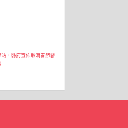
篩站，縣府宣佈取消春節發
消