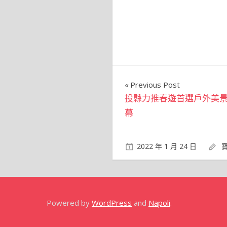
文
Previous Post
投縣力推春遊首選戶外美景
章
幕
導
覽
2022 年 1 月 24 日
Powered by
WordPress
and
Napoli
.