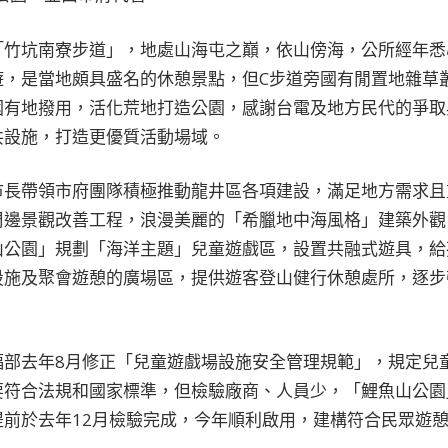
「竹坑南寮步道」，地處山海屯之巔，依山傍海，公所經年悉
遊，是當地頗具盛名的休憩景點，但C步道旁國有閒置地雜草
國有地撥用，活化荒地打造公園，感謝台電及地方民代的爭取
共設施，打造更優質活動場域。
市長帶領市府團隊積極推動龍井區各項建設，滿足地方需求且
周邊景觀改善工程，浪漫美麗的「希臘地中海風格」建築外觀
山公園」規劃「海洋主題」兒童遊戲區，設置共融式遊具，給
設施及聚會遊憩的廣場區，提供遊客登山健行休憩處所，逐步
福部去年8月修正「兒童遊戲場設施安全管理規範」，規定兒
要符合法規和國家標準，但檢驗廠商、人員少，「鯉魚山公園
提前於去年12月檢驗完成，今年順利啟用，建構符合民眾遊