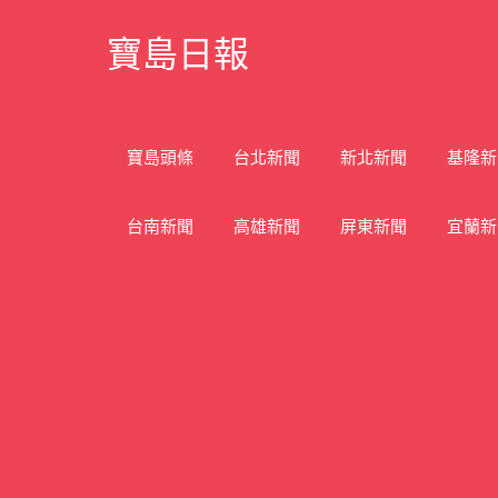
Skip
寶島日報
to
content
寶
島
新
寶島頭條
台北新聞
新北新聞
基隆新
聞
網
台南新聞
高雄新聞
屏東新聞
宜蘭新