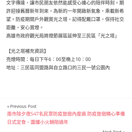
文字傳達，讓市民朋友依然能感受心連心的陪伴時刻。期
許迎接舊曆新年到來，為新的一年開啟新氣象，乘載新希
望。防疫期間戶外觀賞光之塔，記得配戴口罩，保持社交
距離，安心賞燈。
高雄市政府觀光局將燈節展區延伸至三民區「光之塔」
【光之塔補充資訊】
亮燈時間：每日下午6：00至晚上10：00
地址：三民區同盟路與自立路口的三民一號公園內
Previous Post
文
南市除夕夜547名民眾防疫旅宿內度過 防疫旅宿精心準備
章
日式定食、圍爐小火鍋陪過年
導
Next Post