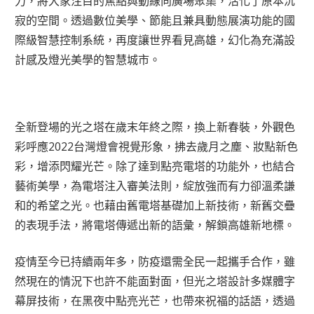
力，將大家注目的焦點與動線向廣場聚集，活化了原本沉
寂的空間。透過數位美學、節能且兼具動態展演功能的國
際級智慧控制系統，再度讓世界看見高雄，幻化為充滿設
計感及燈光美學的智慧城市。
全新登場的光之塔在歲末年終之際，換上新春裝，外觀色
彩呼應2022台灣燈會視覺形象，拂去歲月之塵、妝點新色
彩，增添閃耀光芒。除了達到點亮電塔的功能外，也結合
藝術美學，為電塔注入審美法則，綻放強而有力卻溫柔謙
和的希望之光。也藉由舊電塔基礎加上新技術，新舊交疊
的表現手法，將電塔傳遞出新的語彙，解鎖高雄新地標。
疫情至今已持續兩年多，防疫還需全民一起攜手合作，雖
然現在的情況下也許不能面對面，但光之塔設計多媒體字
幕屏技術，在黑夜中點亮光芒，也帶來祝福的話語，透過