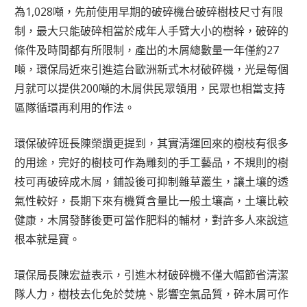
為1,028噸，先前使用早期的破碎機台破碎樹枝尺寸有限
制，最大只能破碎相當於成年人手臂大小的樹幹，破碎的
條件及時間都有所限制，產出的木屑總數量一年僅約27
噸，環保局近來引進這台歐洲新式木材破碎機，光是每個
月就可以提供200噸的木屑供民眾領用，民眾也相當支持
區隊循環再利用的作法。
環保破碎班長陳榮讚更提到，其實清運回來的樹枝有很多
的用途，完好的樹枝可作為雕刻的手工藝品，不規則的樹
枝可再破碎成木屑，鋪設後可抑制雜草叢生，讓土壤的透
氣性較好，長期下來有機質含量比一般土壤高，土壤比較
健康，木屑發酵後更可當作肥料的輔材，對許多人來說這
根本就是寶。
環保局長陳宏益表示，引進木材破碎機不僅大幅節省清潔
隊人力，樹枝去化免於焚燒、影響空氣品質，碎木屑可作