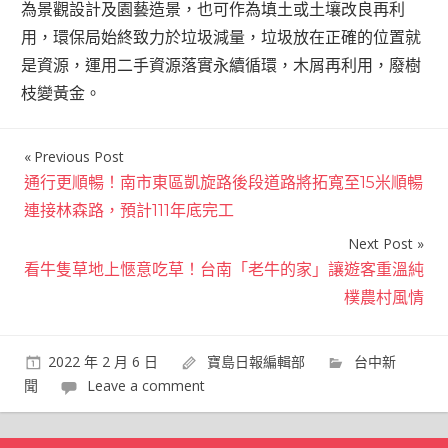
為景觀設計及園藝造景，也可作為填土或土壤改良再利
用，環保局始終致力於垃圾減量，垃圾放在正確的位置就
是資源，運用二手資源落實永續循環，木屑再利用，廢樹
枝變黃金。
Previous Post
文
通行更順暢！南市東區凱旋路後段道路將拓寬至15米順暢
章
連接林森路，預計111年底完工
導
Next Post
覽
看牛隻草地上愜意吃草！台南「老牛的家」讓遊客重溫純
樸農村風情
2022 年 2 月 6 日
寶島日報編輯部
台中新
聞
Leave a comment