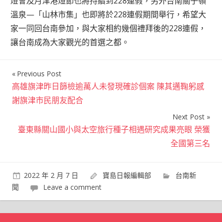
燈會及月津港燈節也將持續到228連假，另外台南關子嶺
溫泉—「山林市集」也即將於228連假期間舉行，希望大
家一同回台南參加，與大家相約幾個禮拜後的228連假，
讓台南成為大家觀光的首選之都。
Previous Post
文
高雄旗津昨日篩檢逾萬人未發現確診個案 陳其邁鞠躬感
章
謝旗津市民朋友配合
導
Next Post
覽
臺東縣關山國小與太空旅行種子相遇研究成果亮眼 榮獲
全國第三名
2022 年 2 月 7 日
寶島日報編輯部
台南新
聞
Leave a comment