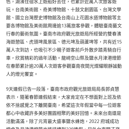
色，湖濱住宿水上遊船好去住，也累計近萬人次旅客遊
玩。台南美術館、奇美博物館、十鼓文創園區、台灣文學
館、國立台灣歷史博物館及台南山上花園水道博物館等主
要各博物館及美術館周邊逾13萬旅客參觀，體驗臺南藝文
行春的藝術氛圍。臺南市政府觀光旅遊局所經營的雙春濱
海遊憩區、虎頭埤風景區、德元埤及葫蘆埤等，共有近15
萬人次到訪，也吸引不少親子遊客前戶外散步踏青騎自行
車，欣賞精彩的過年活動。龍崎空山祭及鹽水月津港燈節
在春節累計逾20萬人次遊客參觀臺南夜間光燦耀眼靜謐動
人的燈光饗宴。
9天連假已告一段落，臺南市政府觀光旅遊局局長郭貞慧
表示，隨著春節連假結束，大家肯定在不想面對上班及依
依不捨感覺之下離開臺南，希望這次年假當中每一位遊客
都心中收藏許多美好團圓相聚的美好回憶。未來台南還是
活動滿滿，除了元宵最大盛事鹽水蜂炮，2022 府城成功