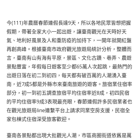
今(111)年農曆春節連假長達9天，所以各地民眾皆想把握
假期，帶著全家大小一起出遊，讓臺南觀光在天時好天
氣、地利好風景及人和重防疫的加持下，一開年就開紅盤
再創高峰。根據臺南市政府觀光旅遊局統計分析，整體而
言，臺南有山有海有平原，景區、文化古蹟、巷弄、農遊
景點豐富，年假每日遊客至少都65萬人次起跳，最熱門的
出遊日落在初二到初四，每天都有破百萬的人潮湧入臺
南，近7成5都是外縣市來臺南旅遊的遊客。旅宿業住宿率
部分，初一到初五調查旅宿平均住宿率近8成，初四民宿
的平均住宿率9成3表現最亮眼，春節連假許多民宿業者也
在觀光旅遊局line連繫平台上請求同業空房支援，民宿全
家包棟式住宿深受旅客歡迎。
臺南各景點都出現大批觀光人潮，市區商圈街道依舊是萬