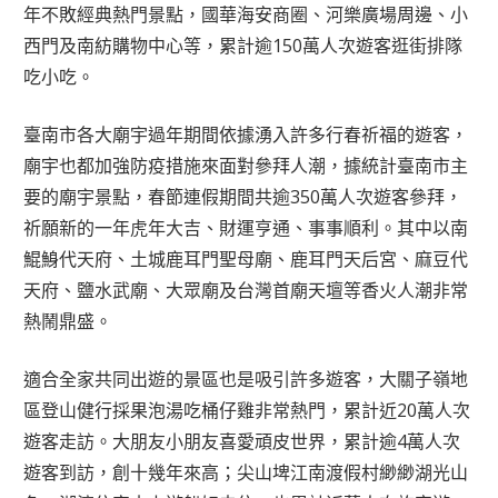
年不敗經典熱門景點，國華海安商圈、河樂廣場周邊、小
西門及南紡購物中心等，累計逾150萬人次遊客逛街排隊
吃小吃。
臺南市各大廟宇過年期間依據湧入許多行春祈福的遊客，
廟宇也都加強防疫措施來面對參拜人潮，據統計臺南市主
要的廟宇景點，春節連假期間共逾350萬人次遊客參拜，
祈願新的一年虎年大吉、財運亨通、事事順利。其中以南
鯤鯓代天府、土城鹿耳門聖母廟、鹿耳門天后宮、麻豆代
天府、鹽水武廟、大眾廟及台灣首廟天壇等香火人潮非常
熱鬧鼎盛。
適合全家共同出遊的景區也是吸引許多遊客，大關子嶺地
區登山健行採果泡湯吃桶仔雞非常熱門，累計近20萬人次
遊客走訪。大朋友小朋友喜愛頑皮世界，累計逾4萬人次
遊客到訪，創十幾年來高；尖山埤江南渡假村緲緲湖光山