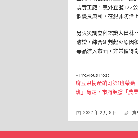
製毒工廠，意外查獲122
個優良典範，在犯罪防治
另火災調查科鑑識人員林
跡證，綜合研判起火原因
毒品流入市面，非常值得
文
Previous Post
麻豆果樹產銷班第1班榮獲「
章
班」肯定，市府頒發「農
導
覽
2022 年 2 月 8 日
寶