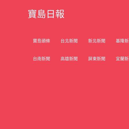
Skip
寶島日報
to
content
寶
島
新
寶島頭條
台北新聞
新北新聞
基隆新
聞
網
台南新聞
高雄新聞
屏東新聞
宜蘭新