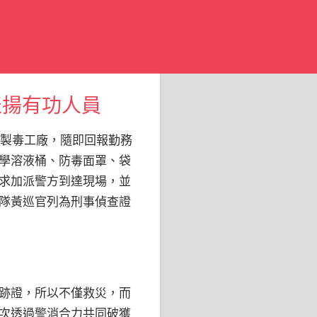
表揚有功人員
是製毒工廠，隨即回報勤務
學溶液桶、防毒面罩、袋
求加派警方到達現場，並
隊黃巡官列為刑事偵查證
跡證，所以不僅救災，而
次透過警消合力共同破獲