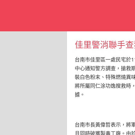
佳里警消聯手查
台南市佳里區一處民宅於1
中心通知警方調查，搶救
裝白色粉末、特殊燃燒異
將所屬同仁涂功逸搜救時
據。
台南市長黃偉哲表示，將
且同時破獲製毒工廠。由