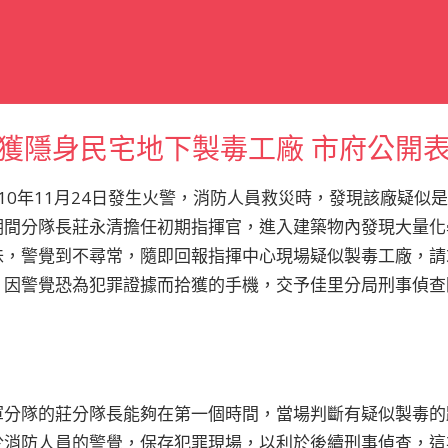
獲隱身民宅地下製毒工廠 市府公開
10年11月24日發生火警，消防人員救災時，發現該廠疑似
期間分隊長莊永清擔任初期指揮官，進入建築物內發現大量化
味，警覺到不尋常，隨即回報指揮中心現場疑似製毒工廠，請
，因警覺恐為犯罪證據而拾獲的手機，交予佳里分局刑事偵查
軍分隊的莊分隊長能夠在第一個時間，當場判斷有疑似製毒的
於消防人員的警覺，保存犯罪現場，以利於後續刑事偵查，這