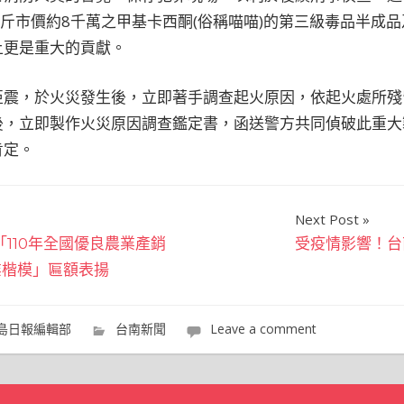
公斤市價約8千萬之甲基卡西酮(俗稱喵喵)的第三級毒品半成
上更是重大的貢獻。
亞震，於火災發生後，立即著手調查起火原因，依起火處所殘
後，立即製作火災原因調查鑑定書，函送警方共同偵破此重大
肯定。
Next Post
110年全國優良農業產銷
受疫情影響！台
業楷模」匾額表揚
島日報編輯部
台南新聞
Leave a comment