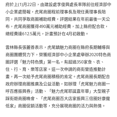
府於上(1)月22日，由建設處李俊興處長率隊前往經濟部中
小企業處簡報，虎尾商圈程前理事長及現任黃理事長陪
同，共同爭取商圈補助經費，評選結果在年前最後一天公
布，虎尾商圈獲得490萬元補助經費，加上縣府配合款，
總經費達612.5萬元，計畫預計在4月初啟動。
雲林縣長張麗善表示，虎尾鎮魅力商圈在縣府長期輔導與
商圈團體努力下，榮獲經濟部中小企業處舉辦2020特色商
圈評選「魅力特色獎」第一名，有超過350家食、衣、
住、行、育、樂等店家。這一次申請的商街營造推動計
畫，再一次給予虎尾商圈積極的肯定。虎尾商圈長期配合
政府辦理商圈推廣及公益活動，如辦理「虎尾魅力商圈一
呼百應振興券」活動、「魅力虎尾耶誕嘉年華」大型親子
踩街遊商圈晚會、「虎尾商圈百大店家振興三倍圈好康攏
低家」商圈促銷活動等，充分展現商圈的活力與熱情。