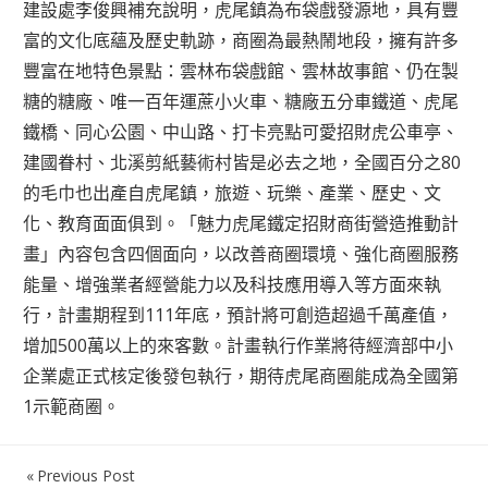
建設處李俊興補充說明，虎尾鎮為布袋戲發源地，具有豐
富的文化底蘊及歷史軌跡，商圈為最熱鬧地段，擁有許多
豐富在地特色景點：雲林布袋戲館、雲林故事館、仍在製
糖的糖廠、唯一百年運蔗小火車、糖廠五分車鐵道、虎尾
鐵橋、同心公園、中山路、打卡亮點可愛招財虎公車亭、
建國眷村、北溪剪紙藝術村皆是必去之地，全國百分之80
的毛巾也出產自虎尾鎮，旅遊、玩樂、產業、歷史、文
化、教育面面俱到。「魅力虎尾鐵定招財商街營造推動計
畫」內容包含四個面向，以改善商圈環境、強化商圈服務
能量、增強業者經營能力以及科技應用導入等方面來執
行，計畫期程到111年底，預計將可創造超過千萬產值，
增加500萬以上的來客數。計畫執行作業將待經濟部中小
企業處正式核定後發包執行，期待虎尾商圈能成為全國第
1示範商圈。
Previous Post
文