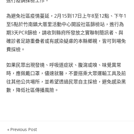
進行疫調採檢工作。
為避免社區疫情蔓延，2月15到17日上午8至12點、下午1
至5點於竹南鎮大厝里活動中心開設社區篩檢站，進行為
期3天PCR篩檢，請收到縣府所發放之實聯制簡訊者、與
確診者足跡重疊者或有感染疑慮的本縣鄉親，皆可到場免
費採檢。
如果民眾出現發燒、呼吸道症狀、腹瀉或嗅、味覺異常
時，應佩戴口罩，儘速就醫，不要搭乘大眾運輸工具及前
往其他公共場所，並希望透過民眾自主採檢，避免感染黑
數，降低社區傳播風險。
Previous Post
文