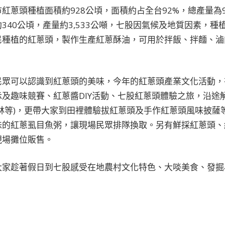
紅蔥頭種植面積約928公頃，面積約占全台92%，總產量為9
340公頃，產量約3,533公噸，七股因氣候及地質因素，
民種植的紅蔥頭，製作生產紅蔥酥油，可用於拌飯、拌麵、滷
民眾可以認識到紅蔥頭的美味，今年的紅蔥頭產業文化活動，
及趣味競賽、紅蔥醬DIY活動、七股紅蔥頭體驗之旅，沿途
林等)，更帶大家到田裡體驗拔紅蔥頭及手作紅蔥頭風味披薩
味的紅蔥虱目魚粥，讓現場民眾排隊換取。另有鮮採紅蔥頭、
現場攤位販售。
大家趁著假日到七股感受在地農村文化特色、大啖美食、發掘