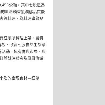
,455公噸，其中七股區為
種植的紅蔥頭香氣濃郁品質優
肉等料理，為料理畫龍點
有紅蔥頭料理上菜、農特
解說、欣賞七股自然生態環
等活動，還有青農巿集、農
紅蔥酥油禮盒及虱目魚罐
小吃的靈魂食材—紅蔥