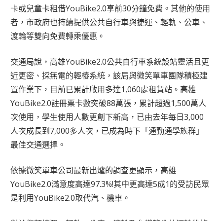
卡或兒童卡租借YouBike2.0享前30分鐘免費。其他的使用
者，市政府也持續提供公共自行車與捷運、輕軌、公車、
渡輪等雙向免費轉乘優惠。
交通局說，高雄YouBike2.0公共自行車系統設站靈活且更
近更密、採無電的輕樁系統，該局與微笑單車團隊積極建
置作業下，目前已累計啟用多達1,060處租賃站。高雄
YouBike2.0註冊票卡數突破88萬張，累計超過1,500萬人
次使用，學生使用人數更創下新高，已由去年每日3,000
人次成長到7,000多人次，已成為時下「通勤通學族群」
最佳交通選擇。
依據微笑單車公司最新出爐的調查更顯示，高雄
YouBike2.0滿意度高達97.3%!其中更高達5成1的受訪民眾
是利用YouBike2.0取代汽、機車。