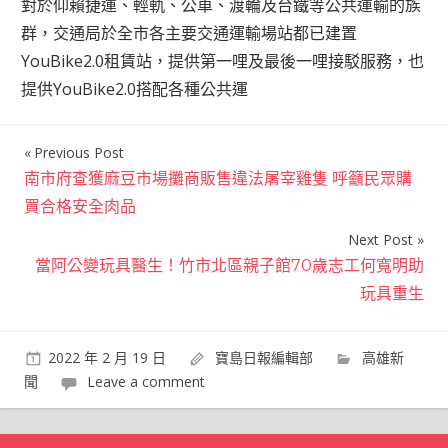
對於仰賴捷運、輕軌、公車、渡輪及台鐵等公共運輸的族
群，交通局於全市各主要交通運輸場站都已建置
YouBike2.0租賃站，提供第一哩及最後一哩接駁服務，也
提供YouBike2.0搭配各種公共運
Previous Post
文
南市府查獲麻豆市場攤商販售違法屠宰雞隻 呼籲民眾購
章
買合格安全肉品
導
Next Post
覽
當阿公變玩具醫生！竹市北區親子館70歲志工何寬明助
玩具重生
2022 年 2 月 19 日
寶島日報編輯部
高雄新
聞
Leave a comment