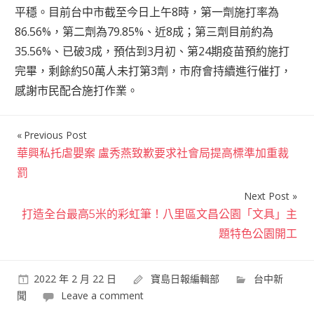
平穩。目前台中市截至今日上午8時，第一劑施打率為
86.56%，第二劑為79.85%、近8成；第三劑目前約為
35.56%、已破3成，預估到3月初、第24期疫苗預約施打
完畢，剩餘約50萬人未打第3劑，市府會持續進行催打，
感謝市民配合施打作業。
Previous Post
文
華興私托虐嬰案 盧秀燕致歉要求社會局提高標準加重裁
章
罰
導
Next Post
覽
打造全台最高5米的彩虹筆！八里區文昌公園「文具」主
題特色公園開工
2022 年 2 月 22 日
寶島日報編輯部
台中新
聞
Leave a comment