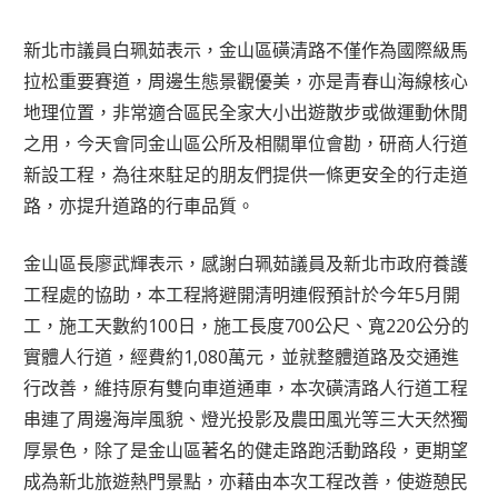
新北市議員白珮茹表示，金山區磺清路不僅作為國際級馬
拉松重要賽道，周邊生態景觀優美，亦是青春山海線核心
地理位置，非常適合區民全家大小出遊散步或做運動休閒
之用，今天會同金山區公所及相關單位會勘，研商人行道
新設工程，為往來駐足的朋友們提供一條更安全的行走道
路，亦提升道路的行車品質。
金山區長廖武輝表示，感謝白珮茹議員及新北市政府養護
工程處的協助，本工程將避開清明連假預計於今年5月開
工，施工天數約100日，施工長度700公尺、寬220公分的
實體人行道，經費約1,080萬元，並就整體道路及交通進
行改善，維持原有雙向車道通車，本次磺清路人行道工程
串連了周邊海岸風貌、燈光投影及農田風光等三大天然獨
厚景色，除了是金山區著名的健走路跑活動路段，更期望
成為新北旅遊熱門景點，亦藉由本次工程改善，使遊憩民