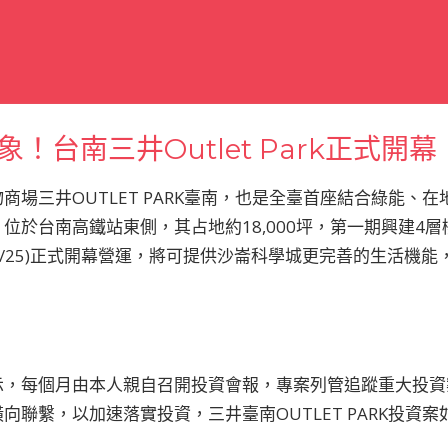
！台南三井Outlet Park正式開幕
商場三井OUTLET PARK臺南，也是全臺首座結合綠能、
位於台南高鐵站東側，其占地約18,000坪，第一期興建4層
今日(2/25)正式開幕營運，將可提供沙崙科學城更完善的生活
示，每個月由本人親自召開投資會報，專案列管追蹤重大投資
向聯繫，以加速落實投資，三井臺南OUTLET PARK投資