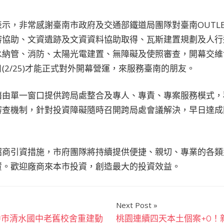
示，非常感謝臺南市政府及交通部鐵道局團隊對臺南OUTLET
審協助、文資遺跡及文資資料協助取得、瓦斯建置規劃及人行
水納管、消防、太陽光電建置、無障礙及使照審查，開幕交維
(2/25)才能正式對外開幕營運，來服務臺南的朋友。
藉由單一窗口提供跨局處整合及專人、專責、專案服務模式，
審查機制，針對投資障礙隨時召開跨局處會議解決，早日達成
。
招商引資措施，市府團隊將持續提供便捷、親切、專業的各類
資。歡迎廠商來本市投資，創造最大的投資效益。
Next Post
中市清水國中老舊校舍重建動
桃園連續四天本土個案+0！