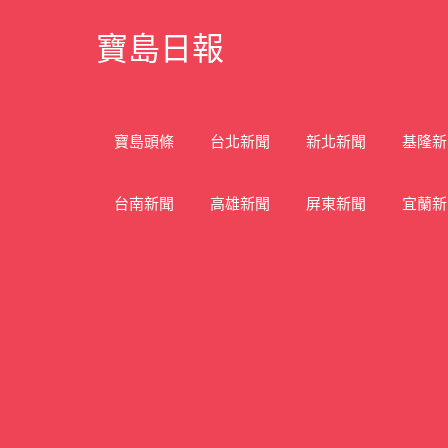
Skip
寶島日報
to
content
寶
島
新
寶島頭條
台北新聞
新北新聞
基隆新
聞
網
台南新聞
高雄新聞
屏東新聞
宜蘭新