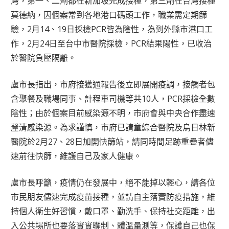
灣，第一、二劑都在新加坡完成接種，第三劑在台灣接種
莫德納，因個案常到各地港口碼頭工作，職業需定期篩
驗，2月14、19日採檢PCR皆為陰性，為到外縣市港口工
作，2月24日至台中市醫院採檢，PCR結果陽性，已收治
於醫院負壓隔離。
盧市長指出，市府接獲通報告後立即展開疫調，接觸者包
含聚餐及職場同事、計程車司機等共10人，PCR採檢全數
陰性；由於個案目前感染源不明，市府會與中央合作盡速
釐清感染源。為求謹慎，市府已請童綜合醫院及烏日林新
醫院於2月27、28日加開快篩站，請同時間足跡重疊者儘
速前往快篩，維護自己及家人健康。
盧市長呼籲，疫情仍在發展中，絕不能掉以輕心，請各位
市民朋友儘速完成疫苗接種，並請自主落實防疫措施，維
持個人衛生好習慣，戴口罩、勤洗手、保持社交距離，出
入公共場所也要落實實聯制、體溫量測等，保護自己也保