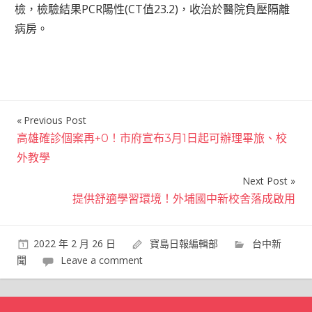
檢，檢驗結果PCR陽性(CT值23.2)，收治於醫院負壓隔離
病房。
Previous Post
文
高雄確診個案再+0！市府宣布3月1日起可辦理畢旅、校
章
外教學
導
Next Post
覽
提供舒適學習環境！外埔國中新校舍落成啟用
2022 年 2 月 26 日
寶島日報編輯部
台中新
聞
Leave a comment