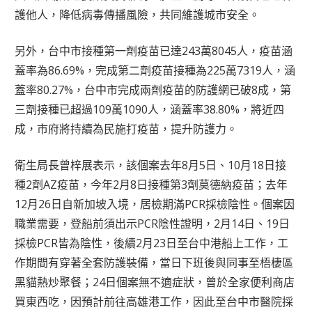
護他人，降低病毒傳播風險，共同維護城市安全。
另外，台中市接種第一劑疫苗已達243萬8045人，疫苗涵
蓋率為86.69%，完成第二劑疫苗接種為225萬7319人，涵
蓋率80.27%，台中市完成兩劑疫苗的防護網已破8成，第
三劑接種已超過109萬1090人，涵蓋率38.80%，將近四
成，市府將持續為民施打疫苗，提升防護力。
衛生局長曾梓展表示，該個案去年8月5日、10月18日接
種2劑AZ疫苗，今年2月8日接種第3劑莫德納疫苗；去年
12月26日自新加坡入境，居檢期滿PCR採檢陰性。個案因
職業需要，登船前須出示PCR陰性證明，2月14日、19日
採檢PCR皆為陰性，後續2月23日至台中港船上工作，工
作期間有穿著全套防護裝備，當日下班後與同事至梧棲區
黑貓熱炒聚餐；24日個案無不適症狀，曾於全家便利商店
買東西吃，因預計前往高雄港工作，因此至台中市醫院採