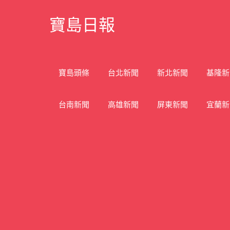
Skip
寶島日報
to
content
寶
島
新
寶島頭條
台北新聞
新北新聞
基隆新
聞
網
台南新聞
高雄新聞
屏東新聞
宜蘭新