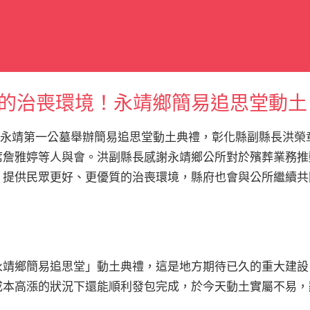
的治喪環境！永靖鄉簡易追思堂動土
午於永靖第一公墓舉辦簡易追思堂動土典禮，彰化縣副縣長洪
席詹雅婷等人與會。洪副縣長感謝永靖鄉公所對於殯葬業務推
，提供民眾更好、更優質的治喪環境，縣府也會與公所繼續共
永靖鄉簡易追思堂」動土典禮，這是地方期待已久的重大建設
成本高漲的狀況下還能順利發包完成，於今天動土實屬不易，