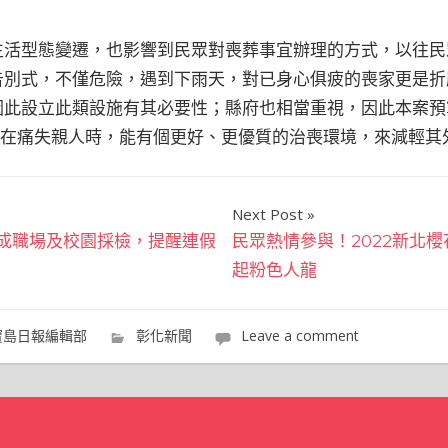
生活型態變遷，也影響到民眾對喪葬事宜辦理的方式，以往民
告別式，不僅危險，遇到下雨天，對已身心俱疲的喪家更是折
此設立此類設施有其必要性；縣府也相當重視，因此本案預算2
家在痛失親人時，能有個更好、更優質的治喪環境，來減輕其
Next Post
成職場及校園採檢，提醒連假
民眾熱情參與！2022新北
起粉色人龍
寶島日報編輯部
彰化新聞
Leave a comment