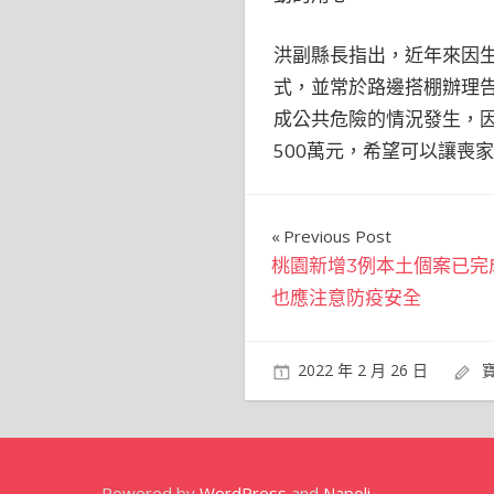
洪副縣長指出，近年來因
式，並常於路邊搭棚辦理
成公共危險的情況發生，因
500萬元，希望可以讓喪
文
Previous Post
桃園新增3例本土個案已完
章
也應注意防疫安全
導
覽
2022 年 2 月 26 日
Powered by
WordPress
and
Napoli
.