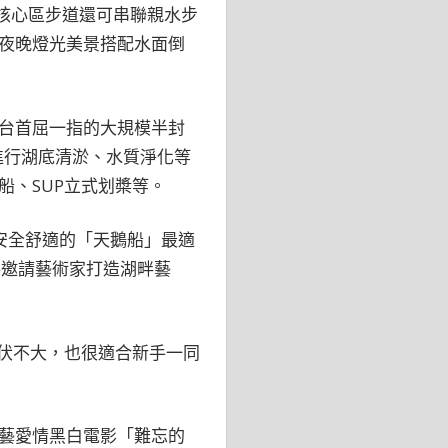
核心區步道還可串聯親水步
夜晚燈光美景搭配水面倒
台首屈一指的大規模半封
進行湖底清淤、水質淨化等
、SUP立式划槳等。
安全舒適的「天鵝船」最適
將邀請藝術家打造湖畔藝
伏不大，也很適合新手一同
藝愛情黑白電影「難忘的