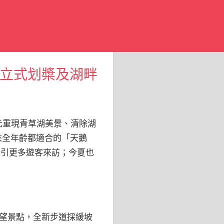
P立式划槳及湖畔
元重現青草湖美景、清除湖
來全年齡都適合的「天鵝
吸引更多遊客來訪；今夏也
望景點，全新步道採緩坡