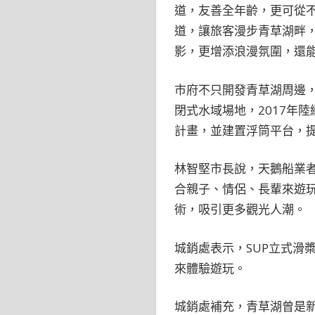
道，友善全年齡，更可從不
道，讓旅客漫步青草湖畔
影，更增添浪漫氛圍，還
市府不只開發青草湖周邊
閉式水域場地，2017年
計畫，並建置浮筒平台，提
林智堅市長說，天鵝船業
合親子、情侶、長輩來遊
術，吸引更多觀光人潮。
城銷處表示，SUP立式滑
來體驗遊玩。
城銷處補充，青草湖曾是