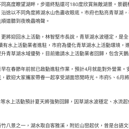
同高度瞭望湖畔，步道終點還可180度欣賞無敵湖景。景觀
，沿途以不同角度將湖水山色盡收眼底。市府也點亮青草湖，
能順道聽到夜晚蟲鳴聲。
，更將迎回水上活動，林智堅市長說，青草湖水波穩定，是全
陸續有水上活動業者進駐，市府為優化青草湖水上活動環境，
升青草湖水域優勢，目前邀請水上活動業者回歸，包含天鵝船
者早在春節年前就已啟動進駐作業，預計4月就能對外營業。
玩，歡迎大家攜家帶眷一起享受湖面悠閒時光。市府5、6月
槳等水上活動預計夏天將強勢回歸，因草湖水波穩定、水流起
新竹八景之一，湖水取自客雅溪，附近山巒起伏，曾是台語文