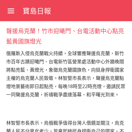
Skip
寶島日報
to
寶
content
島
聲援烏克蘭！竹市迎曦門、台電活動中心點亮
新
聞
藍黃國旗燈光
網
俄羅斯入侵烏克蘭戰火持續，全球響應聲援烏克蘭，新竹
市百年古蹟迎曦門、台電新竹區營業處活動中心外牆晚間
將點亮藍、黃燈光，象徵烏克蘭國旗色，向挺身捍衛國家
主權的烏克蘭人民致敬。林智堅市長表示，聲援烏克蘭點
燈地景藝術即日起點亮，每晚18時至22時亮燈，邀請民眾
一同聲援烏克蘭，祈禱戰爭盡速落幕、和平曙光到來。
林智堅市長表示，烏俄戰爭值得台灣人借鏡並關注，烏克
蘭人民不分男女老少，皆拿起槍挺身捍衛自己的國家，不