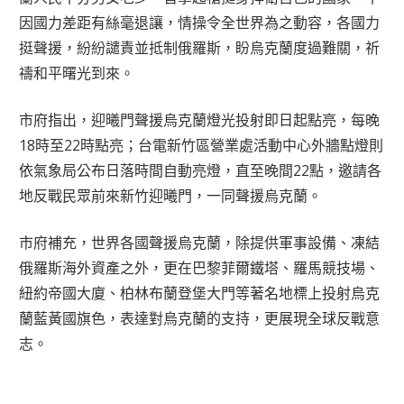
因國力差距有絲毫退讓，情操令全世界為之動容，各國力
挺聲援，紛紛譴責並抵制俄羅斯，盼烏克蘭度過難關，祈
禱和平曙光到來。
市府指出，迎曦門聲援烏克蘭燈光投射即日起點亮，每晚
18時至22時點亮；台電新竹區營業處活動中心外牆點燈則
依氣象局公布日落時間自動亮燈，直至晚間22點，邀請各
地反戰民眾前來新竹迎曦門，一同聲援烏克蘭。
市府補充，世界各國聲援烏克蘭，除提供軍事設備、凍結
俄羅斯海外資產之外，更在巴黎菲爾鐵塔、羅馬競技場、
紐約帝國大廈、柏林布蘭登堡大門等著名地標上投射烏克
蘭藍黃國旗色，表達對烏克蘭的支持，更展現全球反戰意
志。