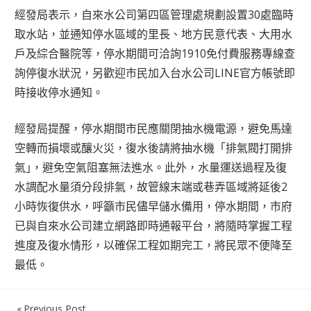
經發局表示，自來水公司第四區管理處規劃設置30處臨時
取水站，並通知停水區域的里長、地方民意代表、大用水
戶及綜合醫院等，停水期間可洽詢1910免付費服務專線查
詢停復水狀況，另歡迎市民加入台水公司LINE官方帳號即
時接收停水通知。
經發局提醒，停水期間市民應關閉抽水機電源，避免馬達
空轉而損壞或釀火災，復水後請將抽水機「排氣閥打開排
氣｣，避免空氣阻塞無法進水。此外，水量運送過程及復
水調配水量須分段排氣，故管線末端或巷弄區域將延後2
小時恢復供水，呼籲市民儘早儲水備用，停水期間，市府
已與自來水公司建立網路即時通報平台，將隨時掌握工程
進度及復水情形，以確保工程如期完工，將民眾不便降至
最低。
Previous Post