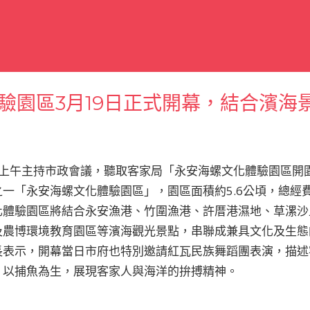
驗園區3月19日正式開幕，結合濱海
日上午主持市政會議，聽取客家局「永安海螺文化體驗園區開
一「永安海螺文化體驗園區」，園區面積約5.6公頃，總經費4
化體驗園區將結合永安漁港、竹圍漁港、許厝港濕地、草漯沙
及農博環境教育園區等濱海觀光景點，串聯成兼具文化及生態
長表示，開幕當日市府也特別邀請紅瓦民族舞蹈團表演，描述
、以捕魚為生，展現客家人與海洋的拚搏精神。