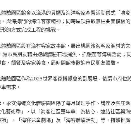
化體驗園區館舍以漁港的貝類及海洋客家牽罟活動儀式「噴嘟
魚、與海搏鬥的海洋客家精神；同時屋頂採取無柱曲面模板的
成形的方式完成工程的挑戰。
化體驗園區設有漁村客家故事館，展出桃園濱海客家漁村的文
戲，讓市民朋友藉由遊戲體驗石塭捕魚、抓鰻苗等傳統活動；
輕食、簡餐及客家美食，屆時開館後歡迎市民朋友體驗。
體驗園區作為2023世界客家博覽會的副展場，後續市府也
停車需求。
，永安海螺文化體驗園區除了每月辦理手作、講座及客庄漁村
客文化藝術季」，以「海客社區嘉年華」為核心，連結社區與
樂節」、「海客兒童劇場」及「海客體驗活動」等，持續推廣