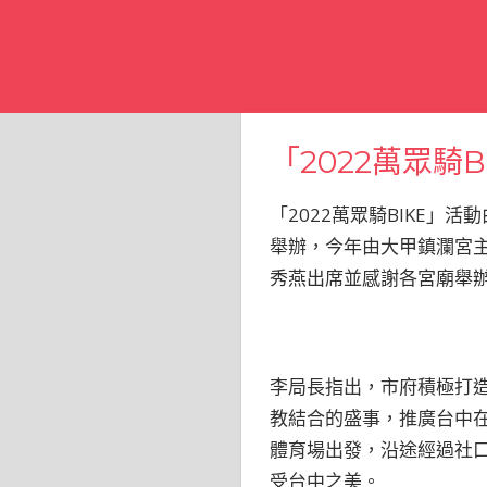
「2022萬眾騎
「2022萬眾騎BIKE
舉辦，今年由大甲鎮瀾宮主
秀燕出席並感謝各宮廟舉
李局長指出，市府積極打
教結合的盛事，推廣台中
體育場出發，沿途經過社
受台中之美。