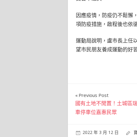
因應疫情，防疫仍不鬆懈
項防疫措施，啟程後也依
運動局說明，盧市長上任
望市民朋友養成運動的好
文
Previous Post
國有土地不閒置！土城區
章
車停車位嘉惠民眾
導
覽
2022 年 3 月 12 日