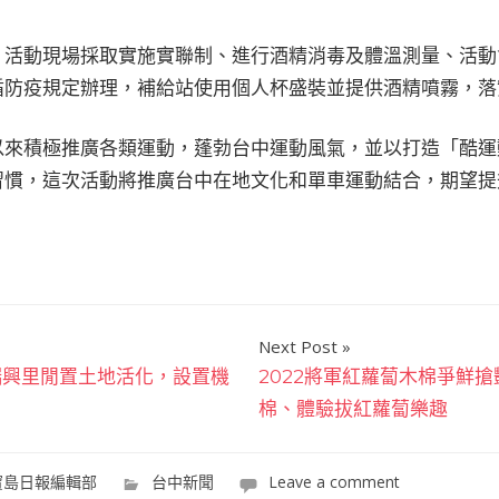
，活動現場採取實施實聯制、進行酒精消毒及體溫測量、活動
循防疫規定辦理，補給站使用個人杯盛裝並提供酒精噴霧，落
以來積極推廣各類運動，蓬勃台中運動風氣，並以打造「酷運
習慣，這次活動將推廣台中在地文化和單車運動結合，期望提
Next Post
瑞興里閒置土地活化，設置機
2022將軍紅蘿蔔木棉爭鮮
棉、體驗拔紅蘿蔔樂趣
寶島日報編輯部
台中新聞
Leave a comment