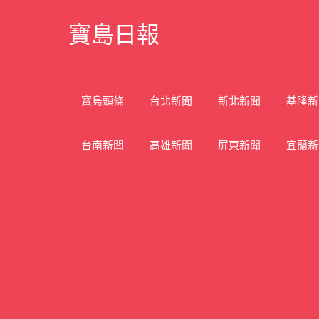
Skip
寶島日報
to
content
寶
島
新
寶島頭條
台北新聞
新北新聞
基隆新
聞
網
台南新聞
高雄新聞
屏東新聞
宜蘭新