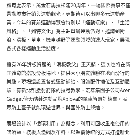
體育處表示，萬金石馬拉松滿20周年，一場國際賽事不僅
帶動城市行銷與運動觀光，更期待可以串聯多元運動產
業，今年的賽前運動博覽會特別以「運動玩家」、「生活
風格」、「獨特文化」為主軸舉辦運動派對，邀請到衝
浪、滑板、單車、機車越野等運動領域的達人玩家，展現
各式各樣運動生活態度。
擁有26年滑板資歷的「滑板教父」王天麟，這次也將在新
莊體育館搭設滑板場地，提供大小朋友體驗在地面滑行的
樂趣。現場還設置各式運動補給、服飾配件攤位及互動體
驗，有新北凱撒射箭隊的拉弓教學、宏碁集團子公司Acer
Gadget倚天酷碁運動品牌Xplova的單車智慧訓練臺，民
眾騎上臺子就能環遊世界、與國外騎士競速。
展場設計以「循環利用」為概念，利用可回收重複使用的
啤酒籃、棧板與漁網及布料，以顛覆傳統的方式打造新北