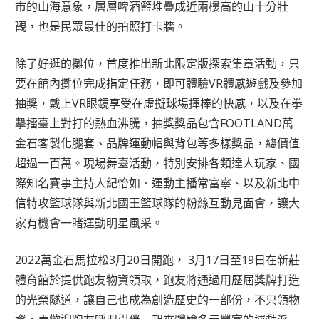
市的山海意象，層層啤酒籃堆疊成近兩樓高的山十分壯
觀，也是民眾最佳的拍照打卡牆。
除了好逛的攤位，首度推出新北限定版探索集章活動，只
要在館內攤位完成指定任務，即可體驗VR體感遊戲及參加
抽獎，戴上VR眼鏡享受在虛擬球場揮棒的快感，以及在拳
擊擂臺上對打的熱血沸騰，抽獎獎品包含FOOTLAND萬
金石客製化腿套、品牌運動帽與背包等多樣獎品，總價值
超過一百萬。現場舞臺活動，特別安排各類達人玩家、國
際知名賽事主持人紀怡如、運動主播常富寧、以及新北中
信特攻籃球隊與新北國王籃球隊的粉絲互動見面會，讓大
家有機會一睹運動明星風采。
2022萬金石馬拉松3月20日開跑， 3月17日至19日在新莊
體育館於提供跑友物資領取，跑友將通過用歷屆獎牌打造
的光榮隧道，讓自己也成為創造歷史的一部份，不只領物