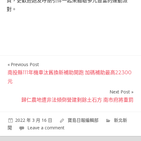
資，更歡迎跑友呼朋引伴一起來體驗多元豐富的運動派
對。
Previous Post
文
南投縣111年機車汰舊換新補助開跑 加碼補助最高22300
章
元
導
Next Post
覽
歸仁農地遭非法傾倒營建剩餘土石方 南市府將重罰
2022 年 3 月 16 日
寶島日報編輯部
新北新
聞
Leave a comment