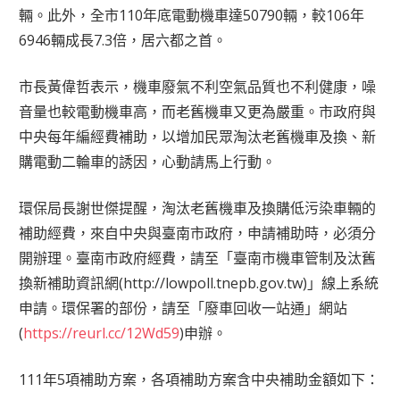
輛。此外，全市110年底電動機車達50790輛，較106年
6946輛成長7.3倍，居六都之首。
市長黃偉哲表示，機車廢氣不利空氣品質也不利健康，噪
音量也較電動機車高，而老舊機車又更為嚴重。市政府與
中央每年編經費補助，以增加民眾淘汰老舊機車及換、新
購電動二輪車的誘因，心動請馬上行動。
環保局長謝世傑提醒，淘汰老舊機車及換購低污染車輛的
補助經費，來自中央與臺南市政府，申請補助時，必須分
開辦理。臺南市政府經費，請至「臺南市機車管制及汰舊
換新補助資訊網(http://lowpoll.tnepb.gov.tw)」線上系統
申請。環保署的部份，請至「廢車回收一站通」網站
(
https://reurl.cc/12Wd59
)申辦。
111年5項補助方案，各項補助方案含中央補助金額如下：