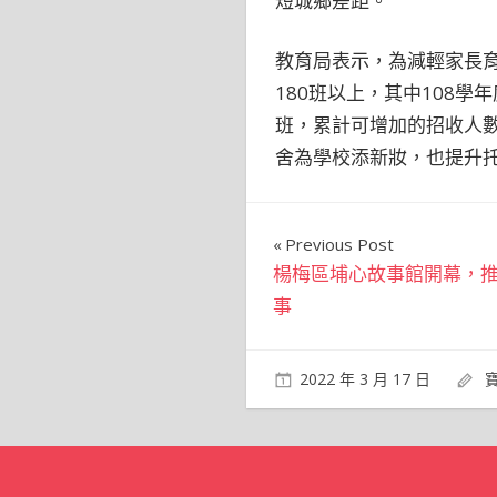
短城鄉差距。
教育局表示，為減輕家長育
180班以上，其中108學
班，累計可增加的招收人數
舍為學校添新妝，也提升
文
Previous Post
楊梅區埔心故事館開幕，
章
事
導
覽
2022 年 3 月 17 日