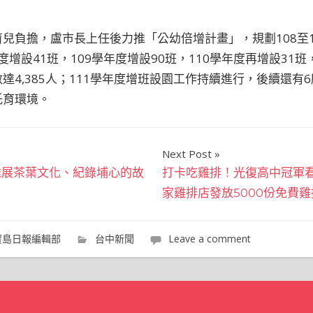
兒負擔，盧市長上任後力推「公幼倍增計畫」，規劃108至1
年度增設41班，109學年度增設90班，110學年度再增設31
達4,385人；111學年度增班設園工作持續進行，後續還有
托育環境。
Next Post
推展茶葉文化、紀錄埔心的故
打卡吃雞排！光復高中冠軍看
家雞排店發放5000份免費雞
寶島日報編輯部
台中新聞
Leave a comment