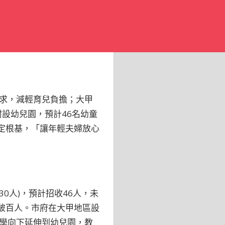
求，減輕育兒負擔；大甲
設幼兒園，預計46名幼童
奠定根基，「讓年輕夫婦放心
30人)，預計招收46人，未
破百人。市府在大甲地區設
學向下延伸到幼兒園，教