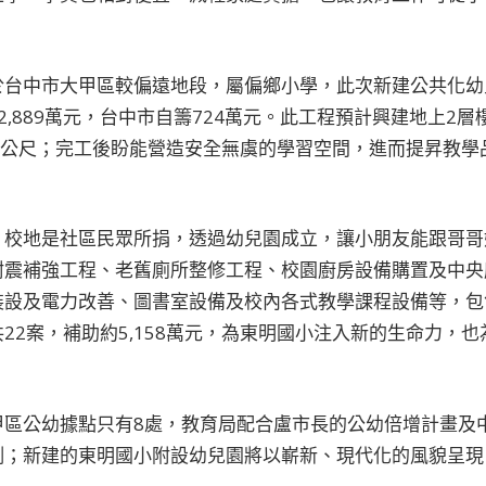
於台中市大甲區較偏遠地段，屬偏鄉小學，此次新建公共化幼
助2,889萬元，台中市自籌724萬元。此工程預計興建地上2
方公尺；完工後盼能營造安全無虞的學習空間，進而提昇教學
，校地是社區民眾所捐，透過幼兒園成立，讓小朋友能跟哥哥
耐震補強工程、老舊廁所整修工程、校園廚房設備購置及中央
裝設及電力改善、圖書室設備及校內各式教學課程設備等，包
22案，補助約5,158萬元，為東明國小注入新的生命力，
甲區公幼據點只有8處，教育局配合盧市長的公幼倍增計畫及
例；新建的東明國小附設幼兒園將以嶄新、現代化的風貌呈現