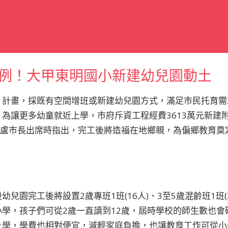
例！大甲東明國小新建幼兒園動土
」計畫，採既有空間增班或新建幼兒園方式，滿足市民托育需
為讓更多幼童就近上學，市府斥資工程經費3613萬元新建附
土，盧市長出席時指出，完工後將造福在地鄉親，為偏鄉教育
兒園完工後將設置2歲專班1班(16人)、3至5歲混齡班1班(
學，孩子們可從2歲一直讀到12歲，屆時學校的師生數也會
上學，學費也相對便宜，減輕家庭負擔，也讓教育工作可從小