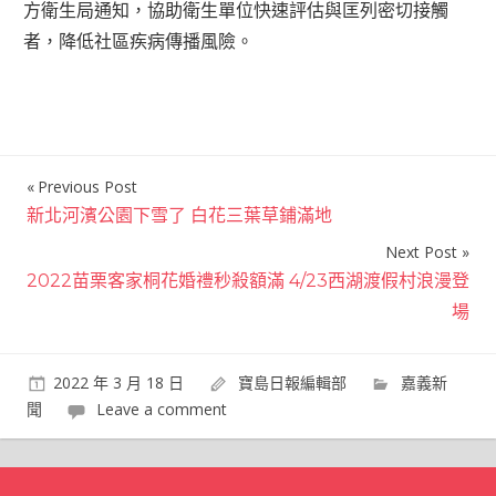
方衛生局通知，協助衛生單位快速評估與匡列密切接觸
者，降低社區疾病傳播風險。
Previous Post
文
新北河濱公園下雪了 白花三葉草鋪滿地
章
Next Post
導
2022苗栗客家桐花婚禮秒殺額滿 4/23西湖渡假村浪漫登
覽
場
2022 年 3 月 18 日
寶島日報編輯部
嘉義新
聞
Leave a comment