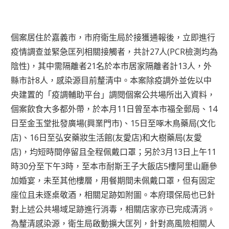
個案居住於嘉義市，市府衛生局於接獲通報後，立即進行
疫情調查並緊急匡列相關接觸者，共計27人(PCR檢測均為
陰性)，其中需隔離者21名於本市居家隔離者計13人，外
縣市計8人，感染源目前釐清中。本案除疫調外並佐以中
央建置的「疫調輔助平台」調閱個案公共場所出入資料，
個案飲食大多都外帶，於本月11日曾至本市福全郵局、14
日至金玉堂批發廣場(興業門市)、15日至啄木鳥藥局(文化
店)、16日至弘安藥妝生活館(友愛店)和大樹藥局(友愛
店)，均短時間停留且全程佩戴口罩；另於3月13日上午11
時30分至下午3時，至本市耐斯王子大飯店5樓阿里山廳參
加婚宴，未至其他樓層，用餐期間未佩戴口罩，但有固定
座位且未逐桌敬酒，相關足跡如附圖。本府環保局也已針
對上述公共場域足跡進行消毒，相關店家亦已完成清消。
為釐清感染源，衛生局啟動擴大匡列，針對高風險相關人