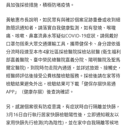
員加強採檢措施，積極防堵疫情。
黃敏惠市長說明，如民眾有與確診個案足跡重疊或收到細
胞簡訊通知者，請落實自我健康監測，如有發燒、喉嚨
痛、咳嗽、鼻塞流鼻水等疑似COVID-19症狀，請佩戴好
口罩勿搭乘大眾交通運輸工具，攜帶健保卡、身分證依循
分流時段速至本市4家社區採檢醫院採檢站就醫 (衛生福利
部嘉義醫院、臺中榮民總醫院嘉義分院、陽明醫院及聖馬
爾定醫院)，到院時勿走院內通道，並詳述旅遊、接觸史，
經醫師評估後接受公費核酸檢驗服務。採檢後請在家等待
檢驗結果避免外出，檢驗結果可下載「健保存摺快易通
APP」（健康存摺）後查詢確認。
另，感謝個案很有防疫意識，有症狀時自行隔離並快篩，
3月16日自行執行居家快篩檢驗陽性後，立即通知親友以
家用快篩先行檢測(均為陰性)，並在家中自我隔離等候地