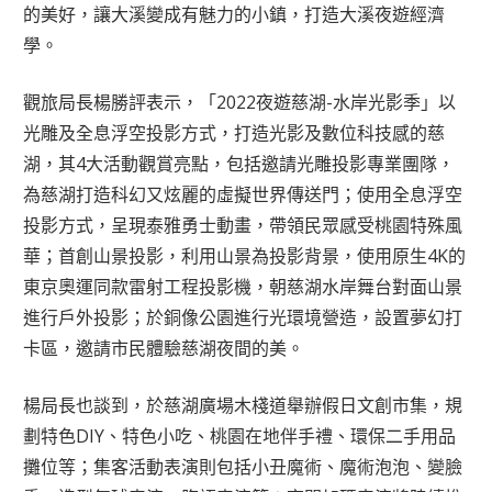
的美好，讓大溪變成有魅力的小鎮，打造大溪夜遊經濟
學。
觀旅局長楊勝評表示，「2022夜遊慈湖-水岸光影季」以
光雕及全息浮空投影方式，打造光影及數位科技感的慈
湖，其4大活動觀賞亮點，包括邀請光雕投影專業團隊，
為慈湖打造科幻又炫麗的虛擬世界傳送門；使用全息浮空
投影方式，呈現泰雅勇士動畫，帶領民眾感受桃園特殊風
華；首創山景投影，利用山景為投影背景，使用原生4K的
東京奧運同款雷射工程投影機，朝慈湖水岸舞台對面山景
進行戶外投影；於銅像公園進行光環境營造，設置夢幻打
卡區，邀請市民體驗慈湖夜間的美。
楊局長也談到，於慈湖廣場木棧道舉辦假日文創市集，規
劃特色DIY、特色小吃、桃園在地伴手禮、環保二手用品
攤位等；集客活動表演則包括小丑魔術、魔術泡泡、變臉