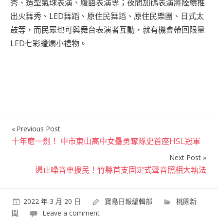
秀、造型氣球表演、腹語表演等；夜間加碼表演將陸續推
出火舞秀、LED舞蹈、原住民舞蹈、原住民樂團、日式太
鼓等，而民眾也可與舞台表演者互動，就有機會帶回限量
LED七彩蠟燭小禮物。
Previous Post
文
十年磨一劍！ 中市東山高中女壘勇奪隊史首座HSL冠軍
章
Next Post
導
遏止噪音車擾民！竹縣首支固定式聲音照相大執法
覽
2022 年 3 月 20 日
寶島日報編輯部
桃園新
聞
Leave a comment