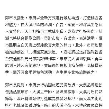
鄭市長指出，市府以全新方式進行景點再造，打造桃園各
地魅力，在大溪地區的慈湖、百吉、頭寮三地深具生態及
人文特色，因此打造百吉林蔭步道，成為健行好去處，慈
湖也將結合銅像公園，舉辦市集、音樂會、表演活動，讓
市民朋友白天晚上都能欣賞大溪的魅力。此外，市府也積
極推動劃設「北橫國家風景區」，近期將提送評鑑報告書
至交通部觀光局申請評鑑作業，未來從大溪到復興，再連
結到三峽及宜蘭等地，並串聯如角板山梅花季、北橫櫻花
季、羅浮溫泉季等特色活動，產生更多北橫旅遊魅力。
鄭市長提到，市府進行桃園旅遊品牌改造，大溪品牌活動
包括熱氣球節、大溪豆干節、國際風箏節、大溪月眉花彩
節等，溪州轉運站也打造成為露營好基地，而大溪老街則
進行老城區整體改造，晚上的大溪老街、木博館展現寧靜