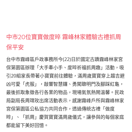
中市20位寶寶做度晬 霧峰林家體驗古禮抓周
保平安
台中市霧峰區戶政事務所今(22)日於國定古蹟霧峰林家宮
保第園區辦理「大手牽小手、度晬祈福抓周趣」活動，吸
引20組家長帶著小寶寶前往體驗，滿周歲寶寶穿上趨吉避
凶可愛「虎服」，敲響智慧鑼、勇闖聰明門及腳踩紅龜，
最後抓取象徵各行各業的物品，現場氣氛熱鬧溫馨。民政
局副局長周瑺玫出席活動表示，感謝霧峰戶所與霧峰林家
宮保第園區公私協力共同合作，透過傳統古禮「做度
晬」、「抓周」慶賀寶寶滿周歲儀式，讓參與的每個家庭
都能留下美好回憶。