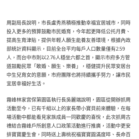
周副局長說明，市長盧秀燕積極推動幸福宜居城市，同時
投入更多的預算鼓勵市民婚育，今年起更降低公托月費、
提高生育津貼，提供年輕人願生能養友善環境，根據內政
部統計資料顯示，目前全台平均每戶人口數量僅有2.59
人，而台中市則以2.76人穩坐六都之首，顯示市府多方管
道鼓勵民眾「敢婚、願生、樂養」，穩健提升民眾安居台
中生兒育女的意願，市府團隊也將持續攜手努力，讓市民
宜居幸福好生活。
霧峰林家宮保第園區執行長吳麗端說明，園區從開辦抓周
活動至今，已有千組以上的家長帶小寶貝前來體驗，在每
場活動中都能看見家族成員一同歡慶的喜悅，此次抓周古
禮結合霧峰戶所創意人口政策活動進行推廣，活動中更安
排寶寶慶生會，同時送上壽桃祝福寶寶圓滿度晬、長命百