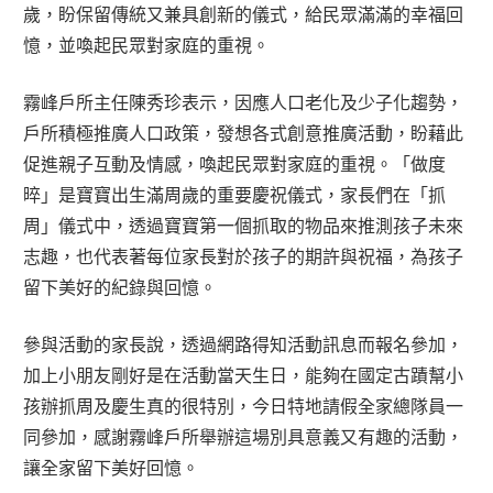
歲，盼保留傳統又兼具創新的儀式，給民眾滿滿的幸福回
憶，並喚起民眾對家庭的重視。
霧峰戶所主任陳秀珍表示，因應人口老化及少子化趨勢，
戶所積極推廣人口政策，發想各式創意推廣活動，盼藉此
促進親子互動及情感，喚起民眾對家庭的重視。「做度
晬」是寶寶出生滿周歲的重要慶祝儀式，家長們在「抓
周」儀式中，透過寶寶第一個抓取的物品來推測孩子未來
志趣，也代表著每位家長對於孩子的期許與祝福，為孩子
留下美好的紀錄與回憶。
參與活動的家長說，透過網路得知活動訊息而報名參加，
加上小朋友剛好是在活動當天生日，能夠在國定古蹟幫小
孩辦抓周及慶生真的很特別，今日特地請假全家總隊員一
同參加，感謝霧峰戶所舉辦這場別具意義又有趣的活動，
讓全家留下美好回憶。