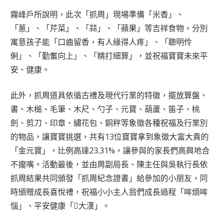
霧峰戶所說明，此次「抓周」現場準備「米香」、
「蔥」、「芹菜」、「蒜」、「蘋果」等吉祥食物，分別
寓意孩子能「口齒留香，有人緣得人疼」、「聰明伶
俐」、「勤奮向上」、「精打細算」，並祝福寶寶未來平
安、健康。
此外，抓周道具依循古禮及現代行業的特徵，擺放算盤、
書、木槌、毛筆、木尺、勺子、元寶、葫蘆、笛子、桃
劍、剪刀、印章、繡花包、銅秤等象徵各種祝福及行業別
的物品，讓寶寶挑選，共有13位寶寶拿到象徵大富大貴的
「金元寶」，比例高達23.31%，讓參與的家長們高興地合
不攏嘴。活動最後，並由周副局長、陳主任與吳執行長依
抓周結果共同頒發「抓周紀念證書」給參加的小朋友，同
時頒贈成長喜悅禮，祝福小小主人翁們成長過程「哞煩哞
惱」、平安健康「𠢕大漢」。