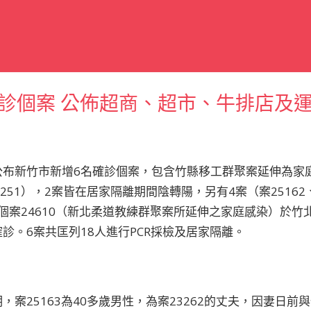
診個案 公佈超商、超市、牛排店及運
布新竹市新增6名確診個案，包含竹縣移工群聚案延伸為家庭群
51），2案皆在居家隔離期間陰轉陽，另有4案（案25162、案
確診個案24610（新北柔道教練群聚案所延伸之家庭感染）於
診。6案共匡列18人進行PCR採檢及居家隔離。
案25163為40多歲男性，為案23262的丈夫，因妻日前與