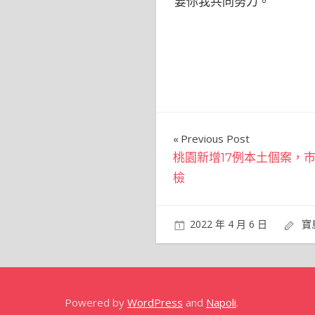
要你我共同努力。
文
Previous Post
桃園新增17例本土個案，
章
檢
導
覽
2022 年 4 月 6 日
寶
Powered by
WordPress
and
Napoli
.