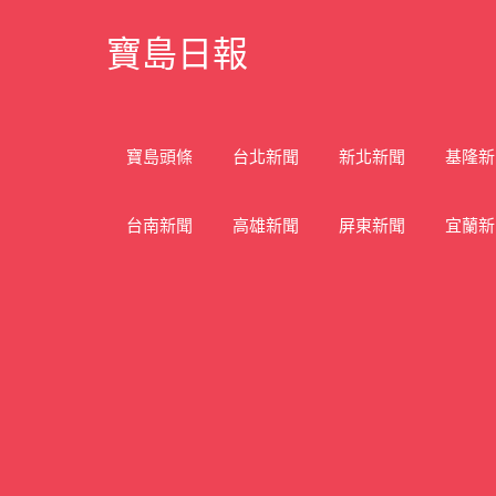
Skip
寶島日報
to
content
寶
島
新
寶島頭條
台北新聞
新北新聞
基隆新
聞
網
台南新聞
高雄新聞
屏東新聞
宜蘭新