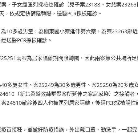
案，子女經匡列採檢也確診（兒子案23188、女兒案2326
天，依規定快篩陰轉陽，送醫PCR採檢確診。
51為10多歲男童，為關東國小案延伸第六案，為案23263
經送醫PCR採檢確診。
案25251兩案為居家隔離期間陰轉陽，因此兩案無公共場所足跡
40多歲女性、案25249為30多歲男性、案25250為20多歲女
4610（新北柔道教練群聚案所延伸之家庭感染）之接觸者，四
案24610確診後四人也被匡列居家隔離，後經PCR採檢陽性
成疫苗接種，並做好防疫措施，外出戴口罩、勤洗手，一起完