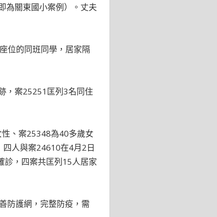
3即為關東國小案例）。丈夫
鄰近座位的同班同學，居家隔
，案25251匡列3名同住
性、案25348為40多歲女
人與案24610在4月2日
確診，四案共匡列15人居家
善防護網，完整防疫，需