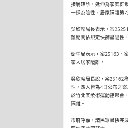
接觸確診，延伸為家庭群聚
一採為陰性，居家隔離第7
吳欣席局長表示，案252
離期間依規定快篩呈陽性，
衛生局表示，案25163、
家人居家隔離。
吳欣席局長說，案25162為
性，四人皆為4日公布之案2
於竹北某柔術運動館聚會，
隔離。
市府呼籲，請民眾盡快完