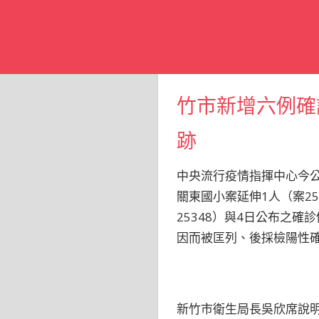
竹市新增六例確
跡
中央流行疫情指揮中心今公
關東國小案延伸1人（案252
25348）與4日公布之
因而被匡列、後採檢陽性確
新竹市衛生局長吳欣席說明，