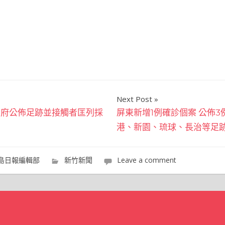
Next Post
市府公佈足跡並接觸者匡列採
屏東新增1例確診個案 公佈
港、新園、琉球、長治等足
島日報編輯部
新竹新聞
Leave a comment