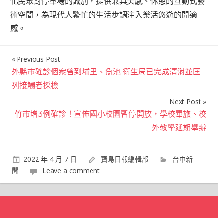
化民眾對停車場的識別，提供兼具美感、休憩的互動式藝
術空間，為現代人繁忙的生活步調注入樂活悠遊的閒適
感。
Previous Post
文
外縣市確診個案曾到埔里、魚池 衛生局已完成清消並匡
章
列接觸者採檢
導
Next Post
覽
竹市增3例確診！宣佈國小校園暫停開放，學校畢旅、校
外教學延期舉辦
2022 年 4 月 7 日
寶島日報編輯部
台中新
聞
Leave a comment