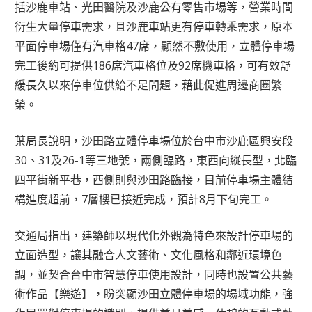
括沙鹿車站、光田醫院及沙鹿公有零售市場等，營業時間
衍生大量停車需求，且沙鹿車站更有停車轉乘需求，原本
平面停車場僅有汽車格47席，顯然不敷使用，立體停車場
完工後約可提供186席汽車格位及92席機車格，可有效舒
緩長久以來停車位供給不足問題，藉此促進周邊商圈繁
榮。
葉局長說明，沙田路立體停車場位於台中市沙鹿區興安段
30、31及26-1等三地號，兩側臨路，東西向縱長型，北臨
四平街新平巷，西側則與沙田路臨接，目前停車場主體結
構進度超前，7層樓已接近完成，預計8月下旬完工。
交通局指出，建築師以現代化外觀為特色來設計停車場的
立面造型，讓其融合人文藝術、文化風格和鄰近環境色
調，並契合台中市智慧停車使用設計，同時也設置公共藝
術作品【樂遊】，盼突顯沙田立體停車場的場域功能，強