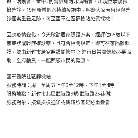
遊、活動者，當中3例曾參加阿妹演唱會，出現症狀後採
檢確診。19例新增個案持續疫調中。呼籲大家若曾經與確
診個案重疊足跡，可至國軍社區篩檢站免費採檢。
因應疫情變化，今天啟動居家照護方案，經評估65歲以下
無症狀或輕症確診案，且符合相關規定，即可在家隔離照
護，並由新竹市居家照護關懷中心 進行日常關懷及必要協
助，全府動員，一起照顧市民的健康。
國軍醫院社區篩檢站
服務時間：周一至周五上午9至12時、下午1至4時
服務地點：新竹市北區武陵路3號(武陵路25巷側)
服務對象：接獲採檢通知或與確診者足跡重疊者