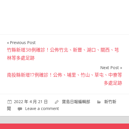
Previous Post
文
竹縣新增38例確診！公佈竹北、新豐、湖口、關西、芎
章
林等多處足跡
導
Next Post
覽
南投縣新增17例確診！公佈、埔里、竹山、草屯、中寮等
多處足跡
2022 年 4 月 21 日
寶島日報編輯部
新竹新
聞
Leave a comment