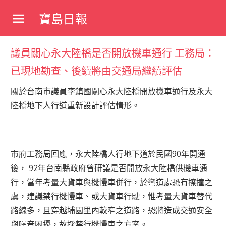
Skip
寶島日報
to
寶
content
島
議員關心永大陸橋是否開放機車通行 工務局：
新
聞
已現地勘查、後續將由交通局繼續評估
網
關於台南市議員李鎮國關心永大陸橋開放機車通行及永大
陸橋地下人行道重新設計評估情形。
市府工務局回應，永大陸橋人行地下道於民國90年開通
後， 92年台南縣政府曾研議是否開放永大陸橋供機車通
行，當年考量大貨車與機慢車併行，於彎道處恐有擦撞之
虞，建議禁行機慢車、或大貨車行駛，惟考量大貨車替代
路線多，且穿越埔園里內較窄之道路，恐將造成交通安全
與噪音困擾，故採禁行機慢車之方案。