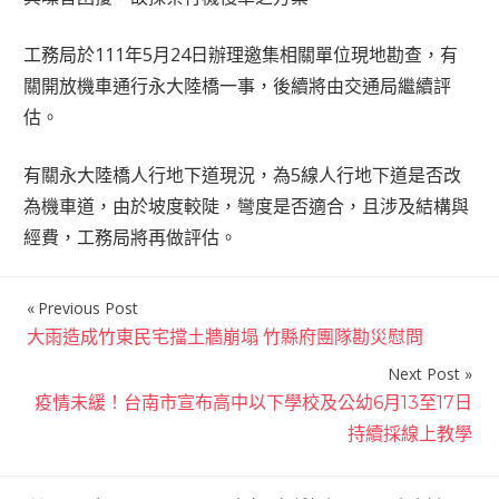
工務局於111年5月24日辦理邀集相關單位現地勘查，有
關開放機車通行永大陸橋一事，後續將由交通局繼續評
估。
有關永大陸橋人行地下道現況，為5線人行地下道是否改
為機車道，由於坡度較陡，彎度是否適合，且涉及結構與
經費，工務局將再做評估。
Previous Post
文
大雨造成竹東民宅擋土牆崩塌 竹縣府團隊勘災慰問
章
Next Post
導
疫情未緩！台南市宣布高中以下學校及公幼6月13至17日
覽
持續採線上教學