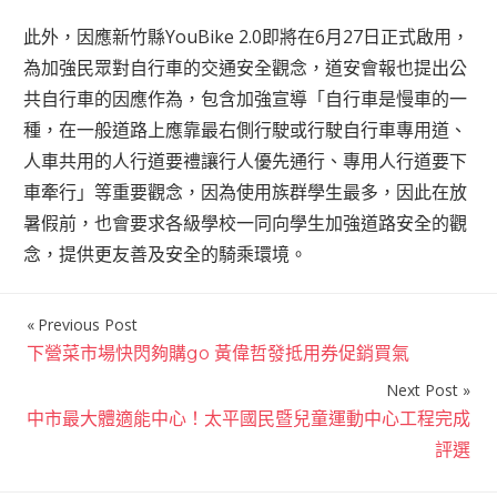
此外，因應新竹縣YouBike 2.0即將在6月27日正式啟用，
為加強民眾對自行車的交通安全觀念，道安會報也提出公
共自行車的因應作為，包含加強宣導「自行車是慢車的一
種，在一般道路上應靠最右側行駛或行駛自行車專用道、
人車共用的人行道要禮讓行人優先通行、專用人行道要下
車牽行」等重要觀念，因為使用族群學生最多，因此在放
暑假前，也會要求各級學校一同向學生加強道路安全的觀
念，提供更友善及安全的騎乘環境。
Previous Post
文
下營菜市場快閃夠購go 黃偉哲發抵用券促銷買氣
章
Next Post
導
中市最大體適能中心！太平國民暨兒童運動中心工程完成
覽
評選