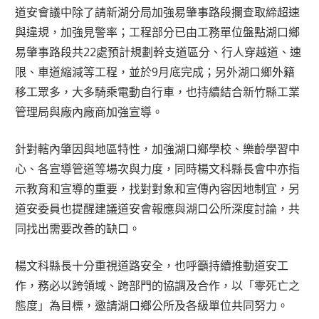
道安會議中除了請新湖分局加強易肇事路段攔查取締超速
與違規，加強見警率；工程部分已由工務單位盤點湖口鄉
易肇事路段共22處預計規劃幹支道區分、行人穿越道、速
限、車道縮減等工程，並於9月底完成；另外湖口鄉外籍
移工眾多，大多騎乘電動自行車，也持續結合新竹縣工業
管理局與廠內廠商加強宣導。
針對轄內肇因與地區特性，加強湖口鄉學校、樂齡學習中
心、各宣導管道等場次與力度，同時楊文科縣長會中亦指
示教育和宣導的重要，找對對象和宣傳內容因地制宜，另
道安委員也提醒建議道安會報應與湖口公所深度討論，共
同找出需要改善的缺口。
楊文科縣長十分重視道路安全，也呼籲持續推動道安工
作，務必以跨領域、跨部門的協調及合作，以「零死亡之
態度」為目標，邀請湖口鄉公所及各級單位共同努力。