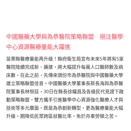
中國醫藥大學與為恭醫院策略聯盟 挹注醫學
中心資源醫療量能大躍進
苗栗縣醫療量能再升級！縣府衛生局宣布未來5年將有5家
醫院陸續完成新、擴建，將大幅提升每萬人口醫師數及病
床數，在此之前，先傳來頭份市為恭醫院與中國醫藥大學
建立策略聯盟佳音。中國醫藥大學董事長蔡長海與為恭醫
院董事長林佾廷，30日在縣長徐耀昌及各級民代見證下啟
動策略聯盟，雙方攜手引進醫學中心資源強化醫療人才與
技術等多元層面，既是為恭創新轉型，更為醫療量能大幅
升級，期降低民眾跨區就醫比率，免於舟車勞頓之苦。