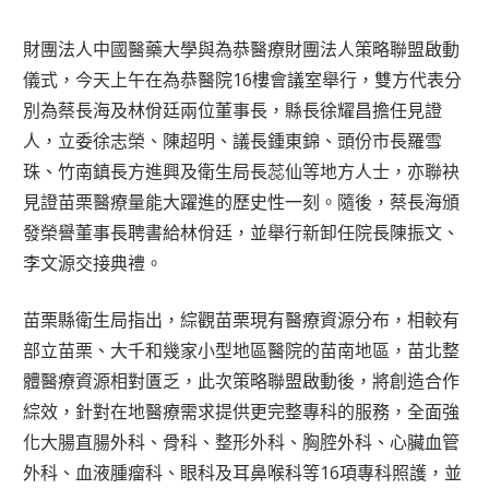
財團法人中國醫藥大學與為恭醫療財團法人策略聯盟啟動
儀式，今天上午在為恭醫院16樓會議室舉行，雙方代表分
別為蔡長海及林佾廷兩位董事長，縣長徐耀昌擔任見證
人，立委徐志榮、陳超明、議長鍾東錦、頭份市長羅雪
珠、竹南鎮長方進興及衛生局長蕊仙等地方人士，亦聯袂
見證苗栗醫療量能大躍進的歷史性一刻。隨後，蔡長海頒
發榮譽董事長聘書給林佾廷，並舉行新卸任院長陳振文、
李文源交接典禮。
苗栗縣衛生局指出，綜觀苗栗現有醫療資源分布，相較有
部立苗栗、大千和幾家小型地區醫院的苗南地區，苗北整
體醫療資源相對匱乏，此次策略聯盟啟動後，將創造合作
綜效，針對在地醫療需求提供更完整專科的服務，全面強
化大腸直腸外科、骨科、整形外科、胸腔外科、心臟血管
外科、血液腫瘤科、眼科及耳鼻喉科等16項專科照護，並