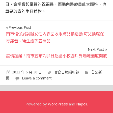
日，會場響起掌聲的祝福聲，而縣內醫療量能大躍進，也
算是珍貴的生日禮物。
Previous Post
文
南市環保局試辦女性內衣回收限時兌換活動 可兌換環保
章
零錢包、衛生紙等宣導品
導
Next Post
覽
疫情趨緩！南市宣布7月1日起國小校園戶外場地適度開放
2022 年 6 月 30 日
寶島日報編輯部
苗栗新
聞
Leave a comment
Powered by
WordPress
and
Napoli
.