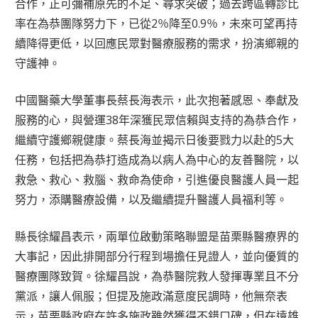
合作，正可彌補原先的不足、尋求突破；過去跨區轉診比
率在為恭團隊努力下，已從2％降至0.9％，未來可望再持
續降得更低，以回應民眾對醫療服務的需求，扮演鄉親的
守護神。
中國醫藥大學董事長蔡長海表示，此次抱著感恩、奉獻及
服務的心，與營運38年深獲民眾信賴與支持的為恭合作，
繼續守護鄉親健康。蔡長海並揭示日後要戮力以赴的5大
任務，包括把為恭打造成為以病人為中心的友善醫院，以
救急、救心、救腦、救命為使命，引進優良醫護人員一起
努力，添購醫療設備，以及繼續提升醫護人員福利等。
縣長徐耀昌表示，兩單位啟動策略聯盟是苗栗縣醫療界的
大事記，因此排開部分行程到場擔任見證人，並向優質的
醫療團隊致賀。徐耀昌說，為恭醫院救人發揮專業且不分
黨派，讓人佩服；但提及施政滿意度民調時，他無奈表
示，苗栗縣政府在許多施政雖然獲得不錯口碑，但在遠雄