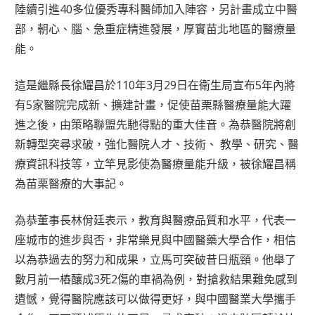
陸續引進40多位優秀專科醫師加入陣容，另計畫成立中醫
部，朝心、腦、急重症精進發展，厚實苗北地區的醫療量
能。
這是繼縣長徐耀昌於110年3月29日在衛生局宣布5年內將
有5家醫院完成新、擴建計畫，促使苗栗縣醫療量能大躍
進之後，由策略聯盟先馳得點的重大佳音。為恭醫院將創
新轉型突尋求破，強化醫院人才、技術、 教學、研究、醫
療資訊科技等，立竿見影使為醫療量能升級，被徐耀昌稱
為苗栗醫療的大事記。
為恭董事長林佾廷表示，教育與醫療品質和水平，代表一
座城市的進步與否，非常樂見與中國醫藥大學合作，相信
以為恭過去的努力和成果，立馬可突破昔日瓶頸。他舉了
數月前一樁釀成3死2傷的車禍為例，對搶救結果難免感到
遺憾，覺得醫院應該可以做得更好，與中國醫業大學攜手