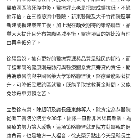
醫療園區胎死腹中後，醫療評比老是把總成績拉低，不過
他深信，在三義慈濟中醫院、新東醫院及大千竹南院區等
新建或擴建案完工後，加上現在頗受期待的策略聯盟，品
質大大提升且分布兼顧區域平衡，醫療項目的評比沒有理
由再拿低分了。
徐耀昌說，擁有更好的醫療資源與品質是縣民的期待，而
守護鄉親的健康則是縣府與醫療體系責無旁貸的責任，期
待為恭醫院與中國醫藥大學策略聯盟後，醫療量能跟著提
升，可降低民眾跨區就醫，既能爭取搶救黃金時間，又能
免除舟車勞頓之苦。
立委徐志榮、陳超明及議長鍾東錦等人，除肯定為恭醫院
從礦工醫院分院至今38年，團隊一直都非常認真敬業，為
醫療的努力讓人感動，這項策略聯盟就是院方對鄉親的健
康負責，也是地方一大福音。徐志榮另點出今天是縣長生