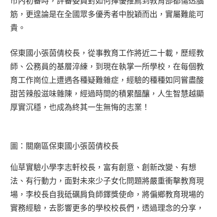
市內初審時，評審委員對如何擇優推薦到教育部都傷透腦
筋，更遑論是在全國眾多優秀者中脫穎而出，實屬難能可
貴。
保東國小張茵倩校長，從事教育工作將近二十載，歷經教
師、公務員的基層淬練，到現在執掌一所學校，在每個教
育工作崗位上遭遇各種疑難雜症，經驗的種種如同嘗盡酸
甜苦辣般滋味雜陳，經過時間的積累醞釀，人生智慧越顯
厚實沉穩，也成為終其一生無悔的志業！
圖：關廟區保東國小張茵倩校長
仙草實驗小學李志軒校長，富有創意、創新改變、有想
法、有行動力，面對未來少子女化問題將嚴重衝擊教育現
場，李校長自我砥礪肩負師鐸獎使命，將偏鄉教育現場的
實務經驗，去影響更多的學校校長們，透過理念的分享，