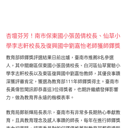
杏壇芬芳！南市保東國小張茵倩校長、仙草小
學李志軒校長及復興國中劉嘉怡老師獲師鐸獎
教育部師鐸獎評選結果日前出爐，臺南市推薦8名參選
人，其中關廟區保東國小張茵倩校長、白河區仙草實驗小
學李志軒校長以及東區復興國中劉嘉怡教師，其優良事蹟
深獲評審肯定，獲選為教育部111年師鐸獎得主。臺南市
長黃偉哲聞訊即恭喜這3位得獎者，也期許繼續發揮影響
力，做為教育界永遠的楷模表率。
教育局鄭新輝局長表示，臺南市有非常多長期熱心奉獻教
育，且具教育理念及感人事蹟的師長，每年在進行師鐸獎