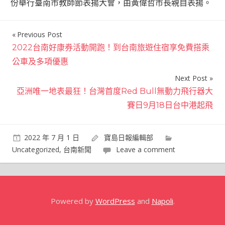
份舉行臺南市教師節表揚大會，由黃偉哲市長親自表揚。
Previous Post
文
2022台南好康券活動開跑！到台南旅遊住宿享免費搭乘
章
公車及多項優惠
導
Next Post
覽
亞洲唯一地表最狂！台灣首度Red Bull無動力飛行器大
賽日9月18日台中港起飛
2022 年 7 月 1 日
寶島日報編輯部
Uncategorized
,
台南新聞
Leave a comment
Powered by
WordPress
and
Napoli
.