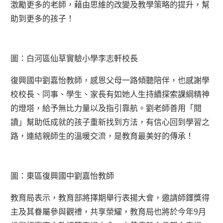
激勵更多的老師，藉由思維的改變及教學策略的提升，幫
助到更多的孩子！
圖：白河區仙草實驗小學李志軒校長
復興國中劉嘉怡教師，感恩父母一路傾聽陪伴，也感謝學
校校長、同事、學生、家長有如她人生持續探索課綱精神
的燈塔，給予無比力量以及指引靠航。劉老師善用「閱
讀」幫助低成就的孩子重新找到方法，有信心回到學習之
路，連結親師生的溫暖交流，是教育最美好的傳承！
圖：東區復興國中劉嘉怡教師
教育局表示，教育部將擇期舉行表揚大會，邀請師鐸獎得
主及其眷屬參與觀禮，共享榮耀，教育局也將於今年9月